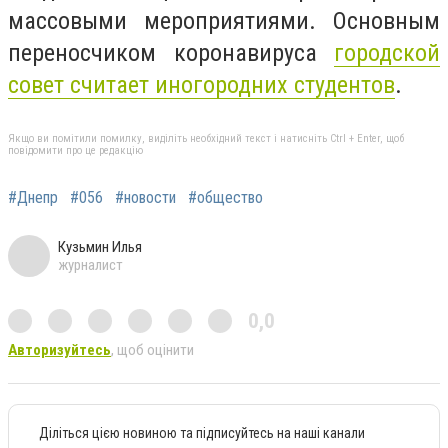
массовыми мероприятиями. Основным
переносчиком коронавируса
городской
совет считает иногородних студентов
.
Якщо ви помітили помилку, виділіть необхідний текст і натисніть Ctrl + Enter, щоб
повідомити про це редакцію
#Днепр
#056
#новости
#общество
Кузьмин Илья
журналист
0,0
Авторизуйтесь
, щоб оцінити
Діліться цією новиною та підписуйтесь на наші канали