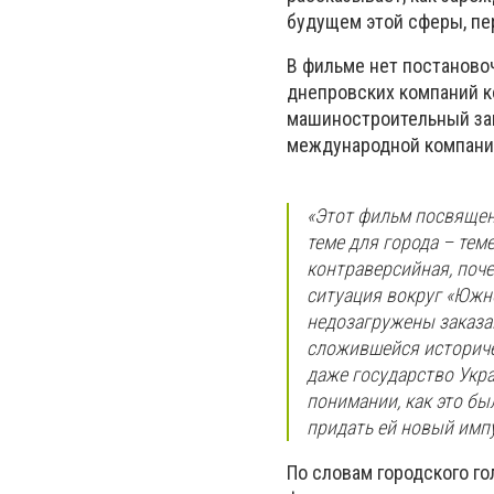
будущем этой сферы, пе
В фильме нет постаново
днепровских компаний 
машиностроительный заво
международной компании
«Этот фильм посвящен 
теме для города – тем
контраверсийная, поче
ситуация вокруг «Южн
недозагружены заказа
сложившейся историчес
даже государство Укра
понимании, как это б
придать ей новый импу
По словам городского г