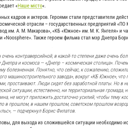
редает «
Наше місто
«.
чных кадров и актеров. Героями стали представители дей
космической отрасли – государственных предприятий «ПО
д им. А. М. Макарова», «КБ «Южное» им. М. К. Янгеля» и ч
 «Noosphere». Также героем фильма стал мэр Днепра Бор
очень контраверсийной, в какой-то степени даже очень бо
е Днепра и космоса — «Днепр – космическая столица». Почем
му болезненная. Понятно, что сейчас, к сожалению, сложила
ого машиностроительного завода», вокруг «КБ Южное», что
ми, простаивают. Люди сидят без заработной платы. Но в 
кой ситуации, естественно, ни территориальная громада, ни
ина, не могут приложить достаточно усилий, чтобы тему кос
ыло в прошлом, в нашем прошлом, советском прошлом возро
льс», — подчеркнул Борис Филатов.
оловы, для выхода из сложившейся ситуации необходимо и