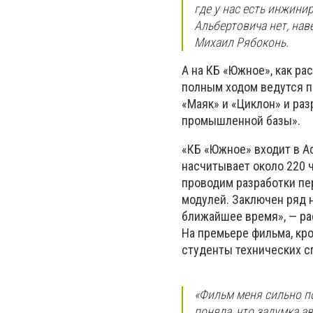
где у нас есть инжини
Альбертовича нет, нав
Михаил Рябоконь.
А на КБ «Южное», как р
полным ходом ведутся п
«Маяк» и «Циклон» и ра
промышленной базы».
«КБ «Южное» входит в Ас
насчитывает около 220 ч
проводим разработки пе
модулей. Заключен ряд 
ближайшее время», — ра
На премьере фильма, кр
студенты технических с
«Фильм меня сильно по
поняла, что задумка а