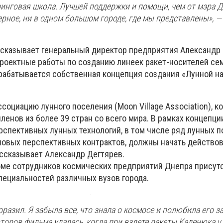
ринговая школа. Лучшей поддержки и помощи, чем от мэра 
ерное, ни в одном большом городе, где мы представлены», —
ассказывает генеральный директор предприятия Александр 
роектные работы по созданию линеек ракет-носителей се
зрабатывается собственная концепция создания «Лунной н
социацию лунного поселения (Moon Village Association), к
ленов из более 39 стран со всего мира. В рамках концепци
рспективных лунных технологий, в том числе ряд лунных 
новых перспективных контрактов, должны начать действов
ссказывает Александр Дегтярев.
оме сотрудников космических предприятий Днепра присут
пециальностей различных вузов города.
разил. Я забыла все, что знала о космосе и полюбила его з
второв фильма удалась, когда при взлете ракеты Каденюка 