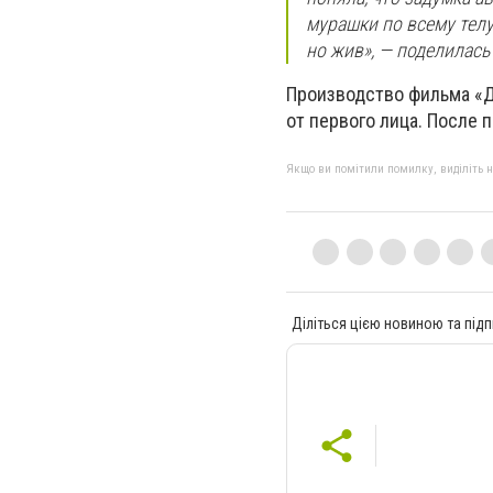
мурашки по всему телу.
но жив», — поделилас
Производство фильма «Д
от первого лица. После 
Якщо ви помітили помилку, виділіть нео
Діліться цією новиною та підп