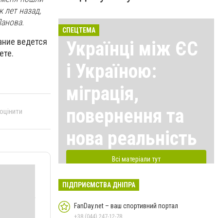
к лет назад,
Панова.
СПЕЦТЕМА
ание ведется
Українці між ЄС
ете.
і Україною:
міграція,
повернення та
 оцінити
нова реальність
Всі матеріали тут
ПІДПРИЄМСТВА ДНІПРА
FanDay.net – ваш спортивний портал
+38 (044) 247-12-78