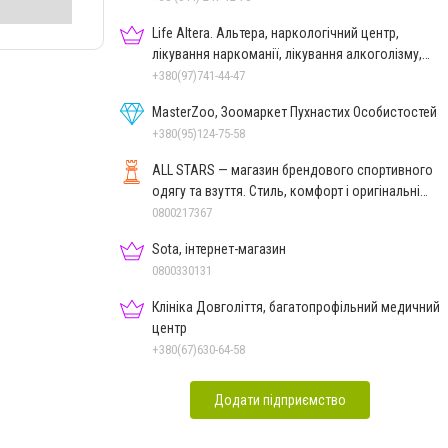
Life Altera. Альтера, наркологічний центр,
лікування наркоманії, лікування алкоголізму,
зняття ломки
+380(97)741-44-47
MasterZoo, Зоомаркет Пухнастих Особистостей
+380(95)124-75-58
ALL STARS — магазин брендового спортивного
одягу та взуття. Стиль, комфорт і оригінальні
моделі
0800217367
Sota, інтернет-магазин
0800330131
Клініка Довголіття, багатопрофільний медичний
центр
+380(67)630-64-58
Додати підприємство