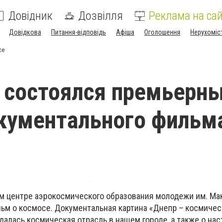
Довідник
Дозвілля
Реклама на сай
Довідкова
Питання-відповідь
Афіша
Оголошення
Нерухоміс
се
 состоялся премьерн
кументального фильм
м центре аэрокосмического образования молодежи им. Ма
ьм о космосе. Документальная картина «Днепр – космичес
далась космическая отрасль в нашем городе, а также о на