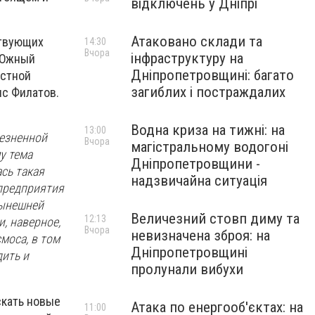
відключень у Дніпрі
Атаковано склади та
ствующих
14:30
Вчора
інфраструктуру на
 Южный
Дніпропетровщині: багато
астной
загиблих і постраждалих
ис Филатов.
Водна криза на тижні: на
13:00
лезненной
Вчора
магістральному водогоні
у тема
Дніпропетровщини -
сь такая
надзвичайна ситуація
 предприятия
нынешней
Величезний стовп диму та
12:13
, наверное,
Вчора
невизначена зброя: на
моса, в том
Дніпропетровщині
дить и
пролунали вибухи
скать новые
Атака по енергооб'єктах: на
11:00