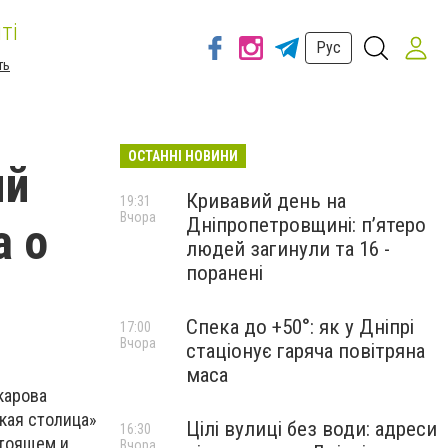
ті
Рус
ть
ОСТАННІ НОВИНИ
ый
Кривавий день на
19:31
Вчора
Дніпропетровщині: п’ятеро
а о
людей загинули та 16 -
поранені
Спека до +50°: як у Дніпрі
17:00
Вчора
стаціонує гаряча повітряна
маса
карова
кая столица»
Цілі вулиці без води: адреси
16:30
стоящем и
Вчора