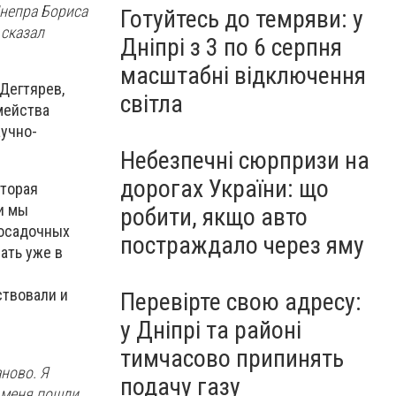
Днепра Бориса
Готуйтесь до темряви: у
 сказал
Дніпрі з 3 по 6 серпня
масштабні відключення
Дегтярев,
світла
мейства
аучно-
Небезпечні сюрпризи на
дорогах України: що
оторая
и мы
робити, якщо авто
посадочных
постраждало через яму
ать уже в
ствовали и
Перевірте свою адресу:
у Дніпрі та районі
тимчасово припинять
аново. Я
подачу газу
у меня пошли