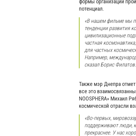
формы организации прои
потенциал.
«В нашем фильме мы п
тенденции развития ко
цивилизационные подх
частная космонавтика,
для частных космичес
Например, международн
сказал Борис Филатов.
Также мэр Днепра отмети
все это взаимосвязанны
NOOSPHERA» Михаил Рябо
космической отрасли вз
«Во-первых, мировоззр
поддерживают люди, к
прекраснее. У нас хор