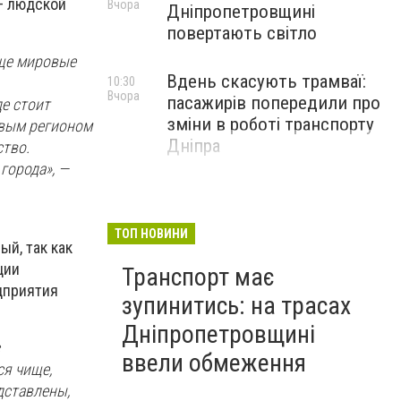
– людской
Вчора
Дніпропетровщині
повертають світло
бще мировые
Вдень скасують трамваї:
10:30
Вчора
пасажирів попередили про
е стоит
зміни в роботі транспорту
зовым регионом
Дніпра
ство.
города», —
ТОП НОВИНИ
ый, так как
ции
Транспорт має
дприятия
зупинитись: на трасах
Дніпропетровщині
ввели обмеження
ся чище,
дставлены,