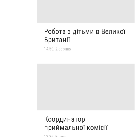
Робота з дітьми в Великої
Британії
14:50, 2 серпня
Координатор
приймальної комісії
12:36, Вчора