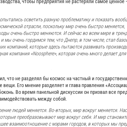
зводства, чтобы предприятия не растеряли самое ценное 
опытались осветить разную проблематику и показать воо
смической отрасли, поскольку мир очень быстро меняется,
оды очень быстро меняются. И сейчас во всем мире в тренд
 и мы очень гордимся тем, что Днепр, в том числе, стал ба
ких компаний, которые здесь пытаются развивать производ
ая компания «Noosphere», которая очень много делает для 
л, что не разделял бы космос на частный и государственн
е вещи. Его мнение разделяет и глава правления «Ассоциа
конь. Во время панельной дискуссии он призвал все пре
аимодействовать между собой.
ение людей меняется. Во-вторых, мир вокруг меняется. Нас
оторые преобразовывают мир вокруг себя. И мир становит
ошее взаимоотношение с мэрами городов, в которых мы пре