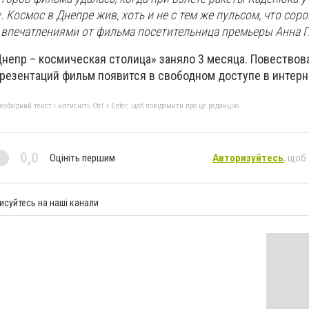
 Космос в Днепре жив, хоть и не с тем же пульсом, что соро
ь впечатлениями от фильма посетительница премьеры Анна 
непр – космическая столица» заняло 3 месяца. Повествов
презентаций фильм появится в свободном доступе в интерн
бхідний текст і натисніть Ctrl + Enter, щоб повідомити про це редакцію
0,0
Оцініть першим
Авторизуйтесь
, щоб
исуйтесь на наші канали