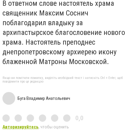
В ответном слове настоятель храма
священник Максим Соснич
поблагодарил владыку за
архипастырское благословение нового
храма. Настоятель преподнес
днепропетровскому архиерею икону
блаженной Матроны Московской.
Якщо ви помітили помилку, виділіть необхідний текст і натисніть Ctrl + Enter, щоб
повідомити про це редакцію
Буга Владимир Анатольевич
0,0
Авторизируйтесь
, чтобы оценить