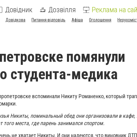
Довідник
Дозвілля
Реклама на сай
Довідкова
Питання-відповідь
Афіша
Оголошення
Нерухоміс
петровске помянули
о студента-медика
епропетровске вспоминали Никиту Романенко, который траг
омарки.
узья Никиты, поминальный обед они организовали в кафе,
 того места, где парень занимался спортом.
очень не хватает Никиты. И они надеются, что виновник ДТП