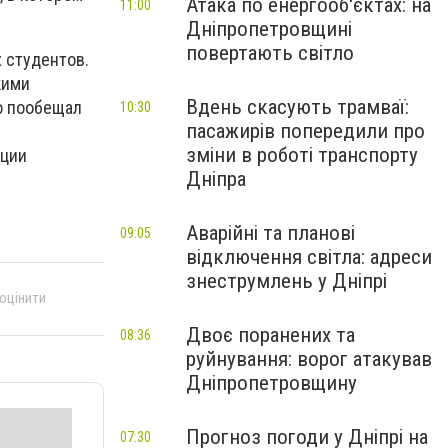
Атака по енергооб'єктах: на
11:00
Дніпропетровщині
повертають світло
 студентов.
кими
Вдень скасують трамваї:
о пообещал
10:30
пасажирів попередили про
зміни в роботі транспорту
ации
Дніпра
Аварійні та планові
09:05
відключення світла: адреси
знеструмлень у Дніпрі
 оцінити
Двоє поранених та
08:36
руйнування: ворог атакував
Дніпропетровщину
Прогноз погоди у Дніпрі на
07:30