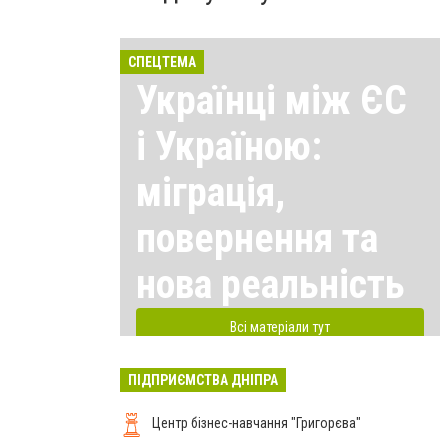
СПЕЦТЕМА
Українці між ЄС
і Україною:
міграція,
повернення та
нова реальність
Всі матеріали тут
ПІДПРИЄМСТВА ДНІПРА
Центр бізнес-навчання "Григорєва"