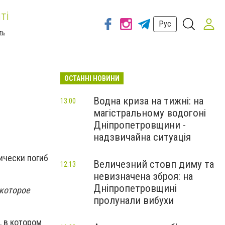
ті
Рус
ть
ОСТАННІ НОВИНИ
Водна криза на тижні: на
13:00
магістральному водогоні
Дніпропетровщини -
надзвичайна ситуація
ически погиб
Величезний стовп диму та
12:13
невизначена зброя: на
Дніпропетровщині
 которое
пролунали вибухи
, в котором