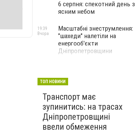
6 серпня: спекотний день з
ясним небом
Масштабні знеструмлення:
19:39
Вчора
"шахеди" налетіли на
енергооб'єкти
Дніпропетровщини
ТОП НОВИНИ
Транспорт має
зупинитись: на трасах
Дніпропетровщині
ввели обмеження