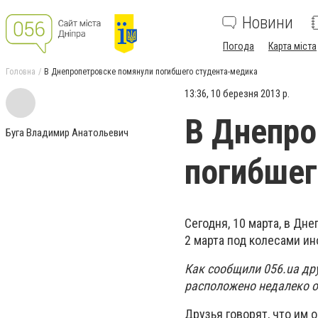
Новини
Погода
Карта міста
Головна
В Днепропетровске помянули погибшего студента-медика
13:36, 10 березня 2013 р.
В Днепро
Буга Владимир Анатольевич
погибшег
Сегодня, 10 марта, в Дн
2 марта под колесами ин
Как сообщили 056.ua др
расположено недалеко от
Друзья говорят, что им 