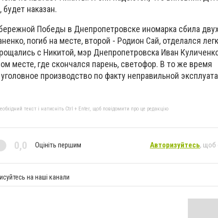
 будет наказан.
набережной Победы в Днепропетровске иномарка сбила двух
аненко, погиб на месте, второй - Родион Сай, отделался лег
 прощались с Никитой, мэр Днепропетровска Иван Куличенк
ом месте, где скончался парень, светофор. В то же время
 уголовное производство по факту неправильной эксплуат
бхідний текст і натисніть Ctrl + Enter, щоб повідомити про це редакцію
0,0
Оцініть першим
Авторизуйтесь
, щоб
исуйтесь на наші канали