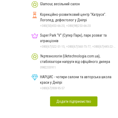
Glamour, весільний салон
Корекційно-розвитковий центр "Катруся".
Логопед, дефектолог у Дніпрі
+380(50)453-66-20, +380(98)253-66-20
Super Park “V” (Супер Парк), парк розваг та
атракціонів
+380(67)522-51-15, +380(67)560-75-77, +380(67)445-22-22, +380(67)720-07-57
Укртехнологія (Ukrtechnologia.com.ua),
стабілізатори напруги від офіційного дилера
0982203911
НАРЦИС - чотири салони та авторська школа
краси у Дніпрі
+380(67)938-95-57
Додати підприємство