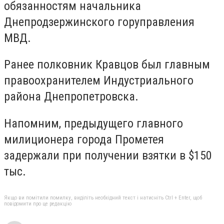
обязанностям начальника
Днепродзержинского горуправления
МВД.
Ранее полковник Кравцов был главным
правоохранителем Индустриального
района Днепропетровска.
Напомним, предыдущего главного
милиционера города Прометея
задержали при получении взятки в
$150
тыс
.
Якщо ви помітили помилку, виділіть необхідний текст і натисніть Ctrl + Enter, щоб
повідомити про це редакцію