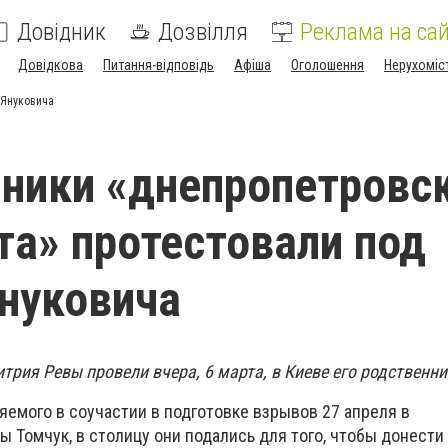
Довідник
Дозвілля
Реклама на сай
Довідкова
Питання-відповідь
Афіша
Оголошення
Нерухоміс
 Януковича
ники «днепропетровс
та» протестовали под
нуковича
рия Ревы провели вчера, 6 марта, в Киеве его родственни
яемого в соучастии в подготовке взрывов 27 апреля в
 Томчук, в столицу они подались для того, чтобы донести