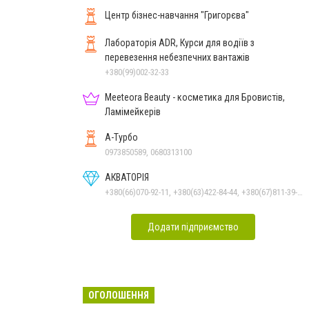
Центр бізнес-навчання "Григорєва"
Лабораторія ADR, Курси для водіїв з
перевезення небезпечних вантажів
+380(99)002-32-33
Meeteora Beauty - косметика для Бровистів,
Ламімейкерів
А-Турбо
0973850589, 0680313100
АКВАТОРІЯ
+380(66)070-92-11, +380(63)422-84-44, +380(67)811-39-49
Додати підприємство
ОГОЛОШЕННЯ