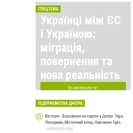
СПЕЦТЕМА
Українці між ЄС
і Україною:
міграція,
повернення та
нова реальність
Всі матеріали тут
ПІДПРИЄМСТВА ДНІПРА
Вікторія - Ворожіння на картах у Дніпрі: Таро,
Ленорман, Містичний кіпер, Навчання Таро
+380(96)630-26-84