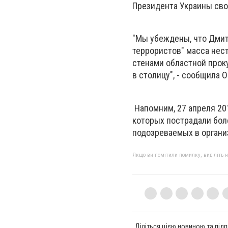
Президента Украины сво
"Мы убеждены, что Дмит
террористов" масса нест
стенами областной прок
в столицу", - сообщила О
Напомним, 27 апреля 20
которых пострадали бол
подозреваемых в организ
Якщо ви помітили помилку, виділіть нео
Діліться цією новиною та підп