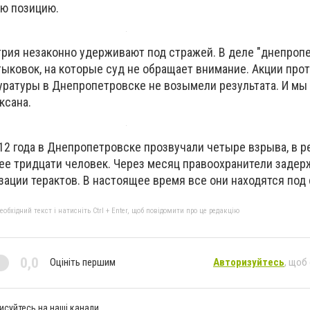
ю позицию.
рия незаконно удерживают под стражей. В деле "днепроп
ыковок, на которые суд не обращает внимание. Акции прот
уратуры в Днепропетровске не возымели результата. И мы
ксана.
12 года в Днепропетровске прозвучали четыре взрыва, в р
ее тридцати человек. Через месяц правоохранители задер
ации терактов. В настоящее время все они находятся под
бхідний текст і натисніть Ctrl + Enter, щоб повідомити про це редакцію
0,0
Оцініть першим
Авторизуйтесь
, щоб
исуйтесь на наші канали