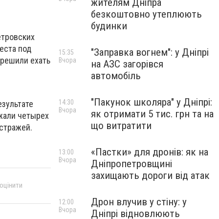
жителям Дніпра
безкоштовно утеплюють
будинки
етровских
еста под
"Заправка вогнем": у Дніпрі
15:35
 решили ехать
Вчора
на АЗС загорівся
автомобіль
"Пакунок школяра" у Дніпрі:
14:30
езультате
Вчора
як отримати 5 тис. грн та на
жали четырех
що витратити
 стражей.
«Пастки» для дронів: як на
13:00
Вчора
Дніпропетровщині
захищають дороги від атак
 оцінити
Дрон влучив у стіну: у
12:00
Вчора
Дніпрі відновлюють