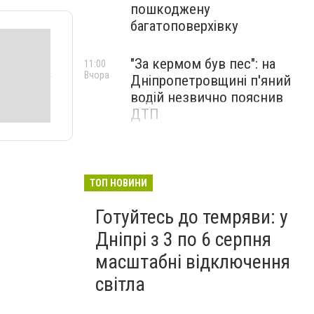
пошкоджену
багатоповерхівку
"За кермом був пес": на
11:00
Вчора
Дніпропетровщині п'яний
водій незвично пояснив
ДТП
ТОП НОВИНИ
Готуйтесь до темряви: у
Дніпрі з 3 по 6 серпня
масштабні відключення
світла