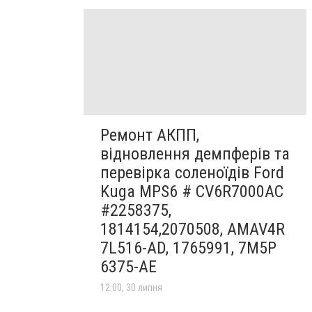
Ремонт АКПП,
відновлення демпферів та
перевірка соленоїдів Ford
Kuga MPS6 # CV6R7000AC
#2258375,
1814154,2070508, AMAV4R
7L516-AD, 1765991, 7M5P
6375-AE
12:00, 30 липня