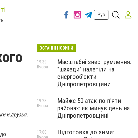
ті
Рус
ть
ОСТАННІ НОВИНИ
кого
Масштабні знеструмлення:
19:39
Вчора
"шахеди" налетіли на
енергооб'єкти
Дніпропетровщини
Майже 50 атак по п'яти
19:28
Вчора
районах: як минув день на
ки и друзья.
Дніпропетровщині
Підготовка до зими:
17:00
 до
Вчора