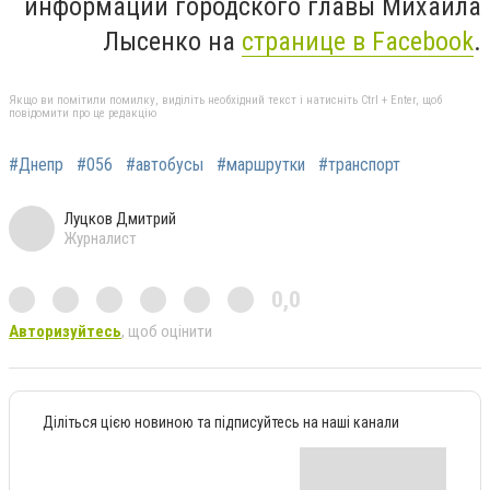
информации городского главы Михаила
Лысенко на
странице в Facebook
.
Якщо ви помітили помилку, виділіть необхідний текст і натисніть Ctrl + Enter, щоб
повідомити про це редакцію
#Днепр
#056
#автобусы
#маршрутки
#транспорт
Луцков Дмитрий
Журналист
0,0
Авторизуйтесь
, щоб оцінити
Діліться цією новиною та підписуйтесь на наші канали