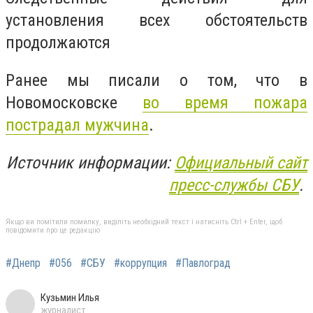
установления всех обстоятельств
продолжаются
Ранее мы писали о том, что в
Новомосковске
во время пожара
пострадал мужчина
.
Источник информации:
Официальный сайт
пресс-службы СБУ
.
Якщо ви помітили помилку, виділіть необхідний текст і натисніть Ctrl + Enter, щоб
повідомити про це редакцію
#Днепр
#056
#СБУ
#коррупция
#Павлоград
Кузьмин Илья
журналист