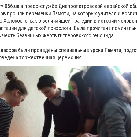
у 056.ua в пресс-службе Днепропетровской еврейской об
ов прошли переменки Памяти, на которых учителя и воспи
 Холокосте, как о величайшей трагедии в истории человеч
аптации для детской психологи. Была прочитана поминальн
 честь безвинных жертв гитлеровского геноцида.
классов были проведены специальные уроки Памяти, подг
роведена торжественная церемония.