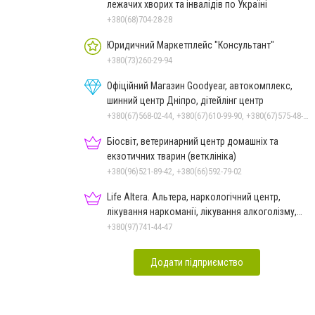
лежачих хворих та інвалідів по Україні
+380(68)704-28-28
Юридичний Маркетплейс "Консультант"
+380(73)260-29-94
Офіційний Магазин Goodyear, автокомплекс,
шинний центр Дніпро, дітейлінг центр
+380(67)568-02-44, +380(67)610-99-90, +380(67)575-48-22
Біосвіт, ветеринарний центр домашніх та
екзотичних тварин (ветклініка)
+380(96)521-89-42, +380(66)592-79-02
Life Altera. Альтера, наркологічний центр,
лікування наркоманії, лікування алкоголізму,
зняття ломки
+380(97)741-44-47
Додати підприємство