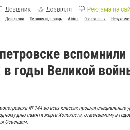
Довідник
Дозвілля
Реклама на сай
Довідкова
Питання-відповідь
Афіша
Оголошення
Нерухоміс
петровске вспомнили
 в годы Великой войн
ропетровска № 144 во всех классах прошли специальные у
дному дню памяти жертв Холокоста, отмечаемому в годо
ря Освенцим.