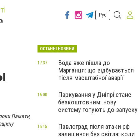
ті
Рус
ть
ОСТАННІ НОВИНИ
Вода вже пішла до
17:37
Марганця: що відбувається
ы
після масштабної аварії
Паркування у Дніпрі стане
16:00
безкоштовним: нову
систему готують до запуску
роки Памяти,
вщину
Павлоград після атаки рф
15:15
залишився без світла: коли