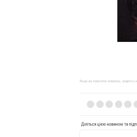
Якщо ви помітили помилку, виділіть нео
Діліться цією новиною та підп