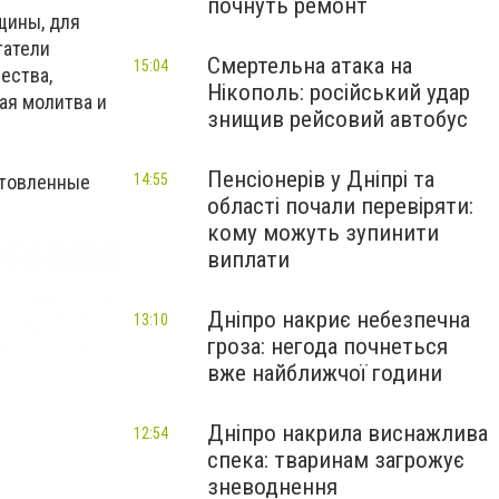
почнуть ремонт
щины, для
татели
Смертельна атака на
15:04
ества,
Нікополь: російський удар
ая молитва и
знищив рейсовий автобус
Пенсіонерів у Дніпрі та
отовленные
14:55
області почали перевіряти:
кому можуть зупинити
виплати
Дніпро накриє небезпечна
13:10
гроза: негода почнеться
вже найближчої години
Дніпро накрила виснажлива
12:54
спека: тваринам загрожує
зневоднення