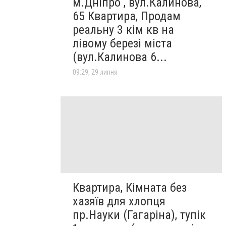
м.Дніпро , вул.Калинова,
65 Квартира, Продам
реальну 3 кім кв на
лівому березі міста
(вул.Калинова 6...
09:29, 29 липня
Квартира, Кімната без
хазяїв для хлопця
пр.Науки (Гагаріна), тупік