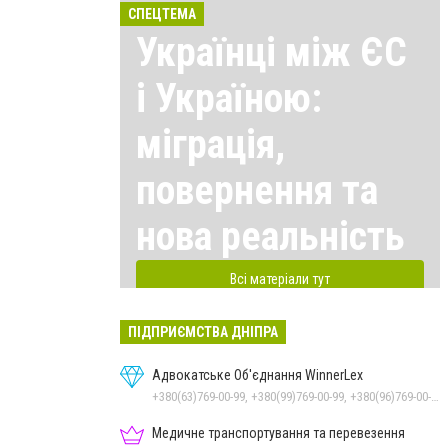
СПЕЦТЕМА
Українці між ЄС
і Україною:
міграція,
повернення та
нова реальність
Всі матеріали тут
ПІДПРИЄМСТВА ДНІПРА
Адвокатське Об'єднання WinnerLex
+380(63)769-00-99, +380(99)769-00-99, +380(96)769-00-99, +380(56)769-00-99
Медичне транспортування та перевезення