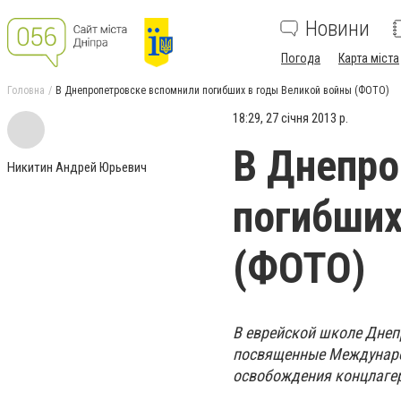
Новини
Погода
Карта міста
Головна
В Днепропетровске вспомнили погибших в годы Великой войны (ФОТО)
18:29, 27 січня 2013 р.
В Днепро
Никитин Андрей Юрьевич
погибших
(ФОТО)
В еврейской школе Днеп
посвященные Междунаро
освобождения концлаге