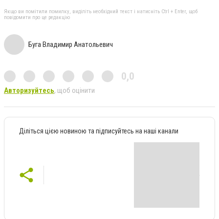
Якщо ви помітили помилку, виділіть необхідний текст і натисніть Ctrl + Enter, щоб
повідомити про це редакцію
Буга Владимир Анатольевич
0,0
Авторизуйтесь
, щоб оцінити
Діліться цією новиною та підписуйтесь на наші канали