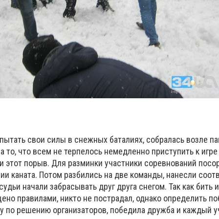
ытать свои силы в снежных баталиях, собралась возле п
 то, что всем не терпелось немедленно приступить к игре
и этот порыв. Для разминки участники соревнований посо
нии каната. Потом разбились на две команды, нанесли соо
судьи начали забрасывать друг друга снегом. Так как бить и
ено правилами, никто не пострадал, однако определить п
му по решению организаторов, победила дружба и каждый у