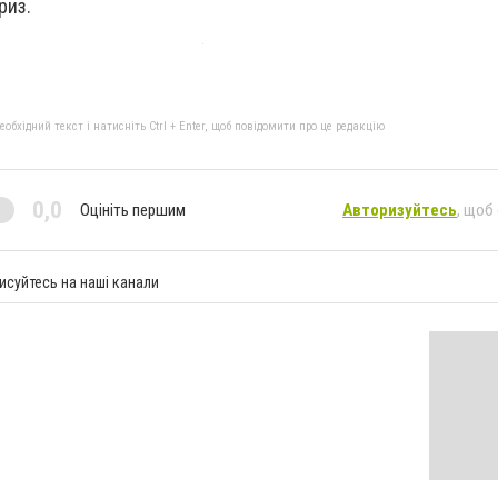
риз.
бхідний текст і натисніть Ctrl + Enter, щоб повідомити про це редакцію
0,0
Оцініть першим
Авторизуйтесь
, щоб
исуйтесь на наші канали