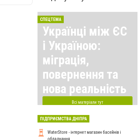
СПЕЦТЕМА
Українці між ЄС
і Україною:
міграція,
повернення та
нова реальність
Всі матеріали тут
ПІДПРИЄМСТВА ДНІПРА
WaterStore - інтернет магазин басейнів і
обладнання