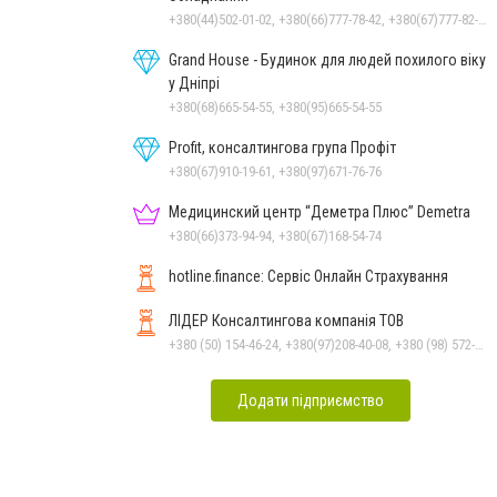
+380(44)502-01-02, +380(66)777-78-42, +380(67)777-82-19, +380(67)890-80-80, +380(73)890-80-80, +380(44)502-01-03
Grand House - Будинок для людей похилого віку
у Дніпрі
+380(68)665-54-55, +380(95)665-54-55
Profit, консалтингова група Профіт
+380(67)910-19-61, +380(97)671-76-76
Медицинский центр “Деметра Плюс” Demetra
+380(66)373-94-94, +380(67)168-54-74
hotline.finance: Сервіс Онлайн Страхування
ЛІДЕР Консалтингова компанія ТОВ
+380 (50) 154-46-24, +380(97)208-40-08, +380 (98) 572-24-00, +380 (56) 373-40-02
Додати підприємство