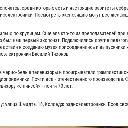
кспонатов, среди которых есть и настоящие раритеты собр
иоэлектроники. Посмотреть экспозицию могут все желающ
ально по крупицам. Сначала кто-то из преподавателей при
о был наш первый экспонат. Подключились другие педагоги
едствии к созданию музея присоединились и выпускники »,
оэлектроники Василий Тихонов.
ые черно-белые телевизоры и проигрыватели грампластино
иоприемники. Почти все - отечественного производства. 
визору «с линзой» - почти 70 лет.
су: улица Шмидта, 18, Колледж радиоэлектроники. Вход св