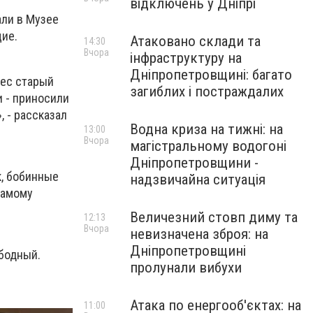
відключень у Дніпрі
али в Музее
ие.
Атаковано склади та
14:30
Вчора
інфраструктуру на
Дніпропетровщині: багато
нес старый
загиблих і постраждалих
 - приносили
 -
рассказал
Водна криза на тижні: на
13:00
Вчора
магістральному водогоні
Дніпропетровщини -
к, бобинные
надзвичайна ситуація
Самому
Величезний стовп диму та
12:13
Вчора
невизначена зброя: на
Дніпропетровщині
ободный.
пролунали вибухи
Атака по енергооб'єктах: на
11:00