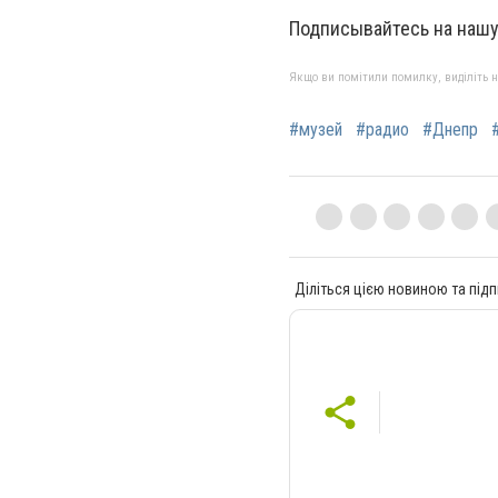
Подписывайтесь на наш
Якщо ви помітили помилку, виділіть нео
#музей
#радио
#Днепр
Діліться цією новиною та підп