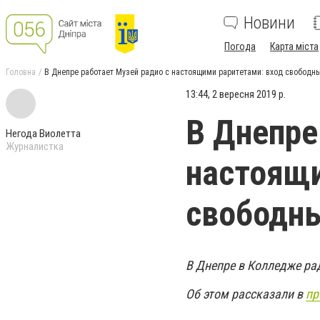
Новини
Погода
Карта міста
Головна
В Днепре работает Музей радио с настоящими раритетами: вход свободны
13:44, 2 вересня 2019 р.
В Днепре
Негода Виолетта
Журналистка
настоящи
свободны
В Днепре в Колледже ра
Об этом рассказали в
пр