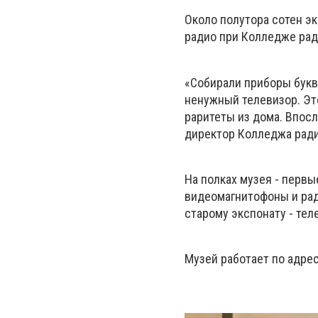
Около полутора сотен э
радио при Колледже рад
«Собирали приборы букв
ненужный телевизор. Эт
раритеты из дома. Впосл
директор Колледжа ради
На полках музея - перв
видеомагнитофоны и рад
старому экспонату - теле
Музей работает по адре