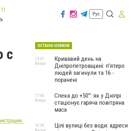
ті
Рус
ть
ОСТАННІ НОВИНИ
о с
Кривавий день на
19:31
Вчора
Дніпропетровщині: п’ятеро
людей загинули та 16 -
поранені
Спека до +50°: як у Дніпрі
17:00
Вчора
стаціонує гаряча повітряна
маса
нистрации.
Цілі вулиці без води: адреси
16:30
Вчора