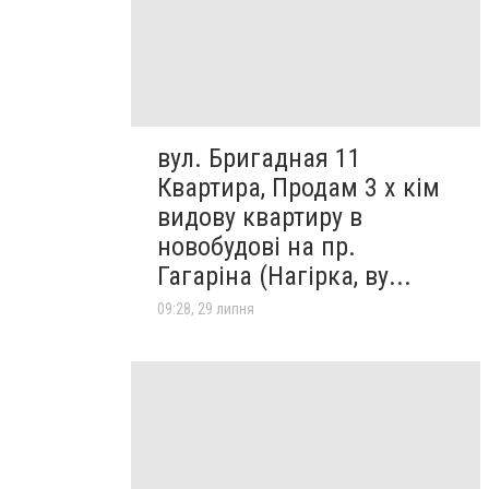
вул. Бригадная 11
Квартира, Продам 3 х кім
видову квартиру в
новобудові на пр.
Гагаріна (Нагірка, ву...
09:28, 29 липня