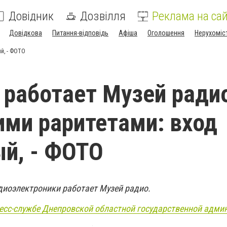
Довідник
Дозвілля
Реклама на сай
Довідкова
Питання-відповідь
Афіша
Оголошення
Нерухоміс
й, - ФОТО
 работает Музей ради
ми раритетами: вход
й, - ФОТО
диоэлектроники работает Музей радио.
есс-службе Днепровской областной государственной адми