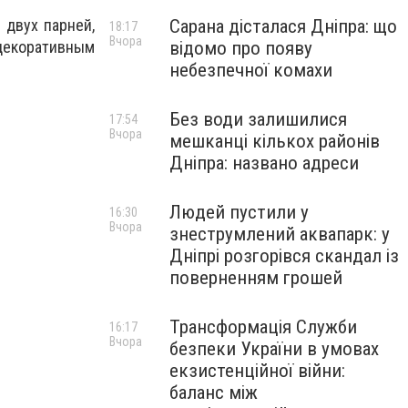
Сарана дісталася Дніпра: що
 двух парней,
18:17
Вчора
відомо про появу
декоративным
небезпечної комахи
Без води залишилися
17:54
Вчора
мешканці кількох районів
Дніпра: названо адреси
Людей пустили у
16:30
Вчора
знеструмлений аквапарк: у
Дніпрі розгорівся скандал із
поверненням грошей
Трансформація Служби
16:17
Вчора
безпеки України в умовах
екзистенційної війни:
баланс між