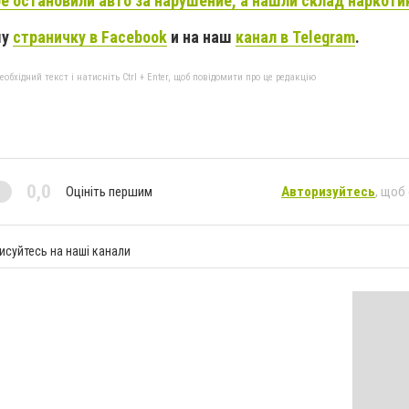
е остановили авто за нарушение, а нашли склад наркоти
шу
страничку в Facebook
и на наш
канал в Telegram
.
бхідний текст і натисніть Ctrl + Enter, щоб повідомити про це редакцію
0,0
Оцініть першим
Авторизуйтесь
, щоб
исуйтесь на наші канали