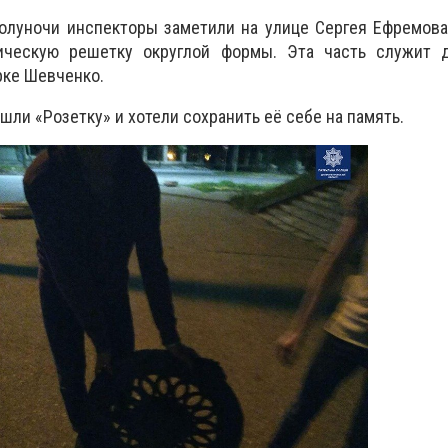
полуночи инспекторы заметили на улице Сергея Ефремова
ическую решетку округлой формы. Эта часть служит 
рке Шевченко.
ашли «Розетку» и хотели сохранить её себе на память.