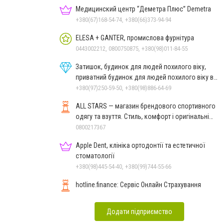
Медицинский центр “Деметра Плюс” Demetra
+380(67)168-54-74, +380(66)373-94-94
ELESA + GANTER, промислова фурнітура
0443002212, 0800750875, +380(98)011-84-55
Затишок, будинок для людей похилого віку,
приватний будинок для людей похилого віку в
Дніпрі
+380(97)250-59-50, +380(98)886-64-69
ALL STARS — магазин брендового спортивного
одягу та взуття. Стиль, комфорт і оригінальні
моделі
0800217367
Apple Dent, клініка ортодонтії та естетичної
стоматології
+380(98)445-54-40, +380(99)744-55-66
hotline.finance: Сервіс Онлайн Страхування
Додати підприємство