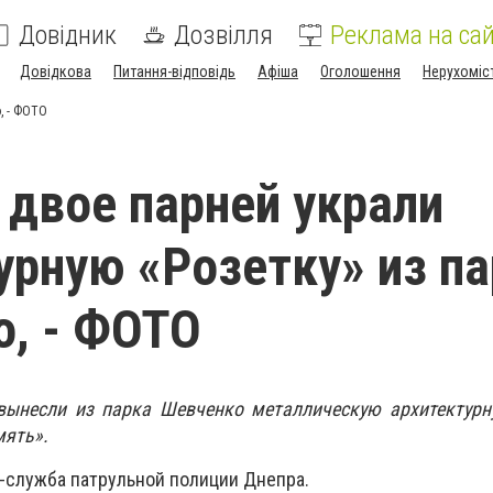
Довідник
Дозвілля
Реклама на сай
Довідкова
Питання-відповідь
Афіша
Оголошення
Нерухоміс
, - ФОТО
 двое парней украли
урную «Розетку» из п
, - ФОТО
вынесли из парка Шевченко металлическую архитектурну
мять».
-служба патрульной полиции Днепра.