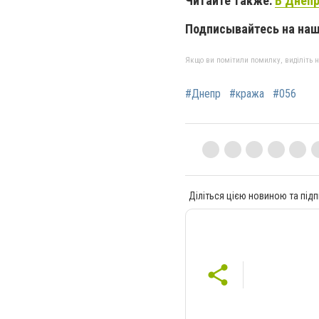
Читайте также:
В Днепр
Подписывайтесь на на
Якщо ви помітили помилку, виділіть нео
#Днепр
#кража
#056
Діліться цією новиною та підп