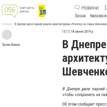
Новини
Погода
Карта міста
Головна
В Днепре двое парней украли архитектурную «Розетку» из парка Шевченко
13:17, 18 липня 2019 р.
В Днепре
Троян Алена
архитект
Шевченко
В Днепре двое парней 
чтобы «сохранить на па
Об этом сообщает пресс