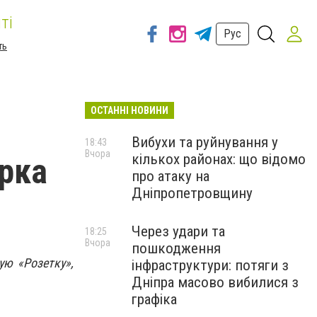
ті
Рус
ть
ОСТАННІ НОВИНИ
Вибухи та руйнування у
18:43
Вчора
кількох районах: що відомо
арка
про атаку на
Дніпропетровщину
Через удари та
18:25
Вчора
пошкодження
ю «Розетку»,
інфраструктури: потяги з
Дніпра масово вибилися з
графіка