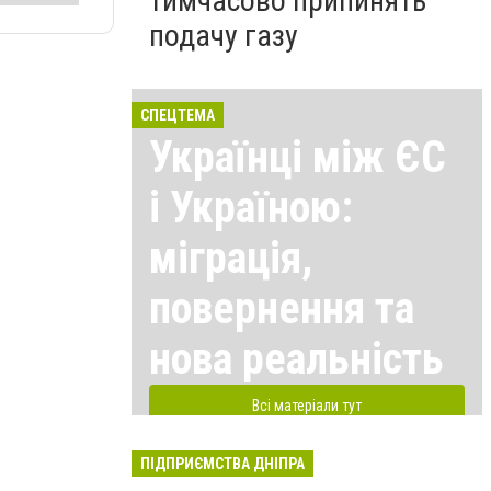
тимчасово припинять
подачу газу
СПЕЦТЕМА
Українці між ЄС
і Україною:
міграція,
повернення та
нова реальність
Всі матеріали тут
ПІДПРИЄМСТВА ДНІПРА