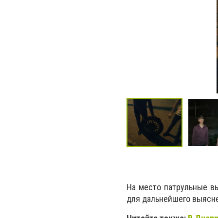
На место патрульные в
для дальнейшего выясне