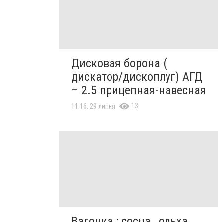
Дисковая борона (
дискатор/дископлуг) АГД
– 2.5 прицепная-навесная
13
11:16, 29 липня
Вагонка : сосна , ольха,