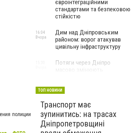
євроінтеграційними
стандартами та безпековою
стійкістю
Дим над Дніпровським
16:04
Вчора
районом: ворог атакував
цивільну інфраструктуру
Потяги через Дніпро
15:30
Вчора
масово змінюють
маршрути: що сталося
ТОП НОВИНИ
Транспорт має
зупинитись: на трасах
ления полиции
Дніпропетровщині