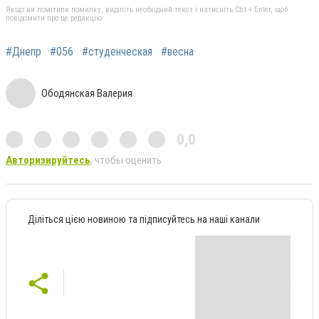
Якщо ви помітили помилку, виділіть необхідний текст і натисніть Ctrl + Enter, щоб
повідомити про це редакцію
#Днепр
#056
#студенческая
#весна
Ободянская Валерия
0,0
Авторизируйтесь
, чтобы оценить
Діліться цією новиною та підписуйтесь на наші канали