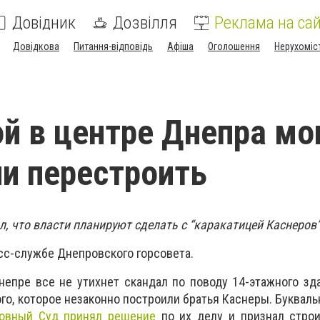
Довідник
Дозвілля
Реклама на сай
Довідкова
Питання-відповідь
Афіша
Оголошення
Нерухоміс
й в центре Днепра мо
ли перестроить
, что власти планируют сделать с “каракатицей Каснеров”
сс-службе Днепровского горсовета.
епре все не утихнет скандал по поводу 14-этажного зд
го, которое незаконно построили братья Каснеры. Букваль
овный Суд принял решение
по их делу и признал строи