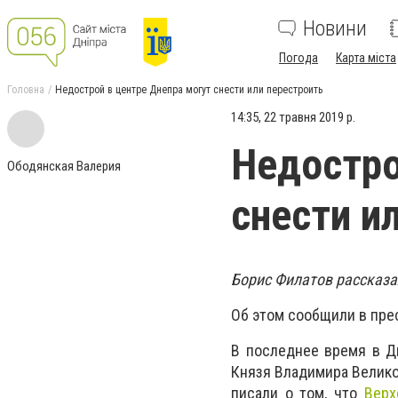
Новини
Погода
Карта міста
Головна
Недострой в центре Днепра могут снести или перестроить
14:35, 22 травня 2019 р.
Недостро
Ободянская Валерия
снести и
Борис Филатов рассказал
Об этом сообщили в пре
В последнее время в Дн
Князя Владимира Велико
писали о том, что
Верх