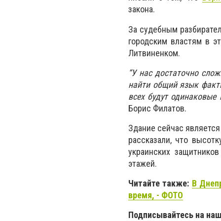
закона.
За судебным разбирател
городским властям в э
Литвиненком.
“У нас достаточно слож
найти общий язык факти
всех будут одинаковые 
Борис Филатов.
Здание сейчас является
рассказали, что высотк
украинских защитников
этажей.
Читайте также:
В Днеп
время, - ФОТО
Подписывайтесь на на