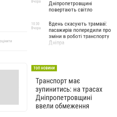
Вчора
Дніпропетровщині
повертають світло
Вдень скасують трамваї:
10:30
Вчора
пасажирів попередили про
зміни в роботі транспорту
 оцінити
Дніпра
ТОП НОВИНИ
Транспорт має
зупинитись: на трасах
Дніпропетровщині
ввели обмеження