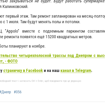
тью закрываться не будет. Будут работать супермарке
зал Калинковский.
ют первый этаж. Там ремонт запланирован на месяц-полтора
 с 1 июля. Там будут менять полы и потолки.
Ц "Appolo" вместе с подземным паркингом составл
ле ремонта появятся ещё 15200 квадратных метров.
боты планируют в ноябре.
ительство четырехполосной трассы под Днепром с выс
ит, - ФОТО
шу
страничку в Facebook
и на наш
канал в Telegram
.
бхідний текст і натисніть Ctrl + Enter, щоб повідомити про це редакцію
#Днепр
#056