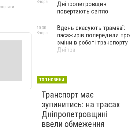
Вчора
Дніпропетровщині
 оцінити
повертають світло
Вдень скасують трамваї:
10:30
Вчора
пасажирів попередили про
зміни в роботі транспорту
Дніпра
ТОП НОВИНИ
Транспорт має
зупинитись: на трасах
Дніпропетровщині
ввели обмеження