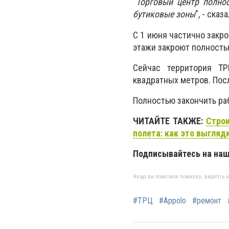
"
Торговый центр полнос
бутиковые зоны
", - ска
С 1 июня частично закро
этажи закроют полностью
Сейчас территория ТР
квадратных метров. Пос
Полностью закончить ра
ЧИТАЙТЕ ТАКЖЕ
:
Стро
полета: как это выгляд
Подписывайтесь на на
Якщо ви помітили помилку, виділіть нео
#ТРЦ
#Appolo
#ремонт