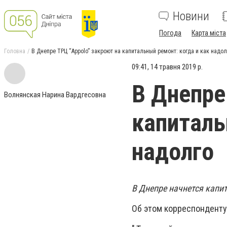
Новини
Погода
Карта міста
Головна
В Днепре ТРЦ “Appolo” закроют на капитальный ремонт: когда и как надол
09:41, 14 травня 2019 р.
В Днепре
Волнянская Нарина Вардгесовна
капиталь
надолго
В Днепре начнется капи
Об этом корреспонденту