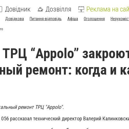
Довідник
Дозвілля
Реклама на сай
Довідкова
Питання-відповідь
Афіша
Оголошення
Нерухоміс
го
 ТРЦ “Appolo” закрою
ный ремонт: когда и к
тальный ремонт ТРЦ "Appolo".
 056 рассказал технический директор Валерий Калинковск