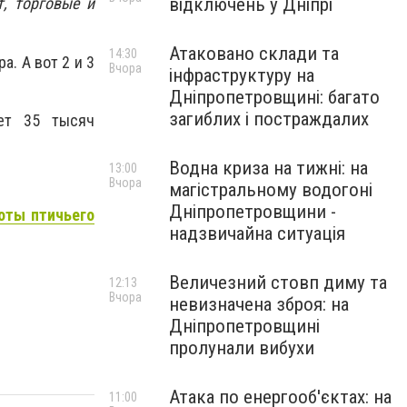
відключень у Дніпрі
т, торговые и
Атаковано склади та
14:30
. А вот 2 и 3
Вчора
інфраструктуру на
Дніпропетровщині: багато
загиблих і постраждалих
яет 35 тысяч
Водна криза на тижні: на
13:00
Вчора
магістральному водогоні
Дніпропетровщини -
оты птичьего
надзвичайна ситуація
Величезний стовп диму та
12:13
Вчора
невизначена зброя: на
Дніпропетровщині
пролунали вибухи
Атака по енергооб'єктах: на
11:00