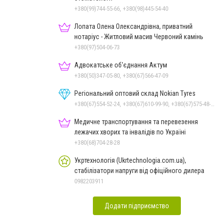
+380(99)744-55-66, +380(98)445-54-40
Лопата Олена Олександрівна, приватний
нотаріус - Житловий масив Червоний камінь
+380(97)504-06-73
Адвокатське об'єднання Актум
+380(50)347-05-80, +380(67)566-47-09
Регіональний оптовий склад Nokian Tyres
+380(67)554-52-24, +380(67)610-99-90, +380(67)575-48-22
Медичне транспортування та перевезення
лежачих хворих та інвалідів по Україні
+380(68)704-28-28
Укртехнологія (Ukrtechnologia.com.ua),
стабілізатори напруги від офіційного дилера
0982203911
Додати підприємство