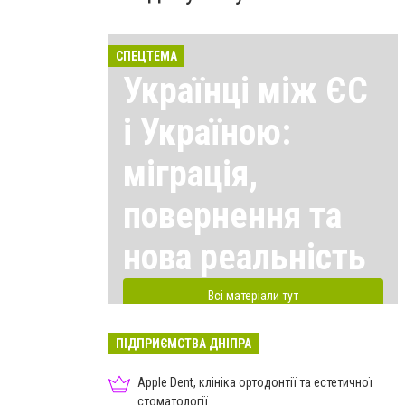
СПЕЦТЕМА
Українці між ЄС
і Україною:
міграція,
повернення та
нова реальність
Всі матеріали тут
ПІДПРИЄМСТВА ДНІПРА
Apple Dent, клініка ортодонтії та естетичної
стоматології