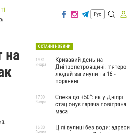
ті
Рус
ть
ОСТАННІ НОВИНИ
т на
Кривавий день на
19:31
Вчора
Дніпропетровщині: п’ятеро
ак
людей загинули та 16 -
поранені
Спека до +50°: як у Дніпрі
17:00
Вчора
стаціонує гаряча повітряна
маса
ий.
Цілі вулиці без води: адреси
16:30
Вчора