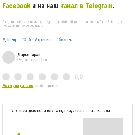
Facebook
и на наш
канал в Telegram
.
Якщо ви помітили помилку, виділіть необхідний текст і натисніть Ctrl + Enter, щоб
повідомити про це редакцію
#Днепр
#056
#тренинг
#бизнес
Дарья Таран
Редактор сайта
0,0
Авторизуйтесь
, щоб оцінити
Діліться цією новиною та підписуйтесь на наші канали