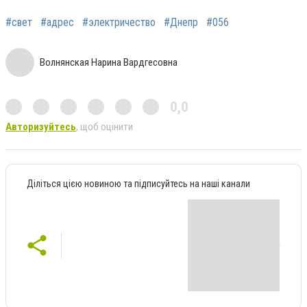
#свет
#адрес
#электричество
#Днепр
#056
Волнянская Нарина Вардгесовна
0,0
Авторизуйтесь
, щоб оцінити
Діліться цією новиною та підписуйтесь на наші канали