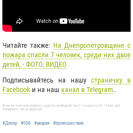
Читайте также:
На Днепропетровщине с
пожара спасли 7 человек, среди них двое
детей, - ФОТО, ВИДЕО
Подписывайтесь на нашу
страничку в
Facebook
и на наш
канал в Telegram
.
Якщо ви помітили помилку, виділіть необхідний текст і натисніть Ctrl + Enter, щоб
повідомити про це редакцію
#Днепр
#056
#авария
#происшествия