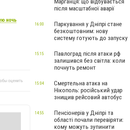
Марганця: що відбувається
після масштабної аварії
ую ночь
Паркування у Дніпрі стане
16:00
безкоштовним: нову
систему готують до запуску
Павлоград після атаки рф
15:15
залишився без світла: коли
почнуть ремонт
тобы оценить
Смертельна атака на
15:04
Нікополь: російський удар
знищив рейсовий автобус
Пенсіонерів у Дніпрі та
14:55
області почали перевіряти:
кому можуть зупинити