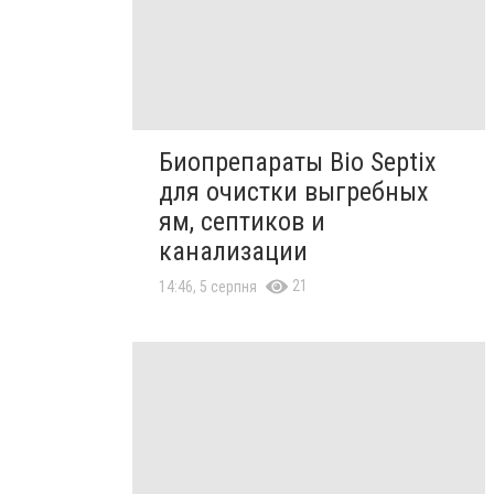
Биопрепараты Bio Septix
для очистки выгребных
ям, септиков и
канализации
21
14:46, 5 серпня