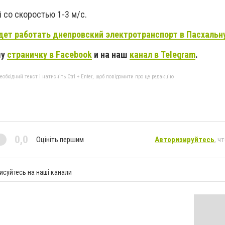
 со скоростью 1-3 м/с.
дет работать днепровский электротранспорт в Пасхальн
шу
страничку в Facebook
и на наш
канал в Telegram
.
бхідний текст і натисніть Ctrl + Enter, щоб повідомити про це редакцію
0,0
Оцініть першим
Авторизируйтесь
, ч
исуйтесь на наші канали