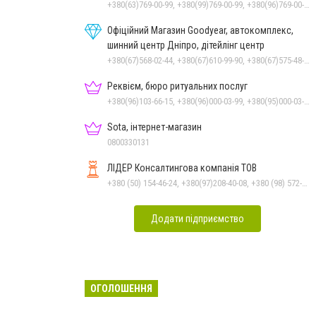
+380(63)769-00-99, +380(99)769-00-99, +380(96)769-00-99, +380(56)769-00-99
Офіційний Магазин Goodyear, автокомплекс,
шинний центр Дніпро, дітейлінг центр
+380(67)568-02-44, +380(67)610-99-90, +380(67)575-48-22
Реквієм, бюро ритуальних послуг
+380(96)103-66-15, +380(96)000-03-99, +380(95)000-03-99
Sota, інтернет-магазин
0800330131
ЛІДЕР Консалтингова компанія ТОВ
+380 (50) 154-46-24, +380(97)208-40-08, +380 (98) 572-24-00, +380 (56) 373-40-02
Додати підприємство
ОГОЛОШЕННЯ