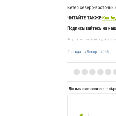
Ветер северо-восточный
ЧИТАЙТЕ ТАКЖЕ:
Как бу
Подписывайтесь на на
Якщо ви помітили помилку, виділіть нео
#погода
#Днепр
#056
Діліться цією новиною та підп