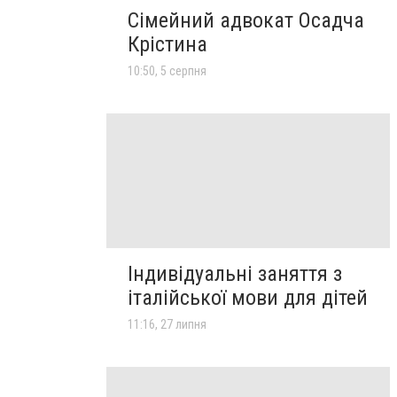
Сімейний адвокат Осадча
Крістина
10:50, 5 серпня
Індивідуальні заняття з
італійської мови для дітей
11:16, 27 липня