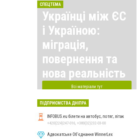
СПЕЦТЕМА
Українці між ЄС
і Україною:
міграція,
повернення та
нова реальність
Всі матеріали тут
ПІДПРИЄМСТВА ДНІПРА
INFOBUS.eu білети на автобус, потяг, літак
+420(224)247-016, +380(32)232-03-00
Адвокатське Об'єднання WinnerLex