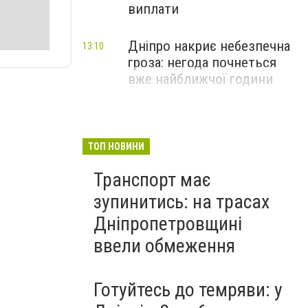
виплати
Дніпро накриє небезпечна
13:10
гроза: негода почнеться
вже найближчої години
ТОП НОВИНИ
Транспорт має
зупинитись: на трасах
Дніпропетровщині
ввели обмеження
Готуйтесь до темряви: у