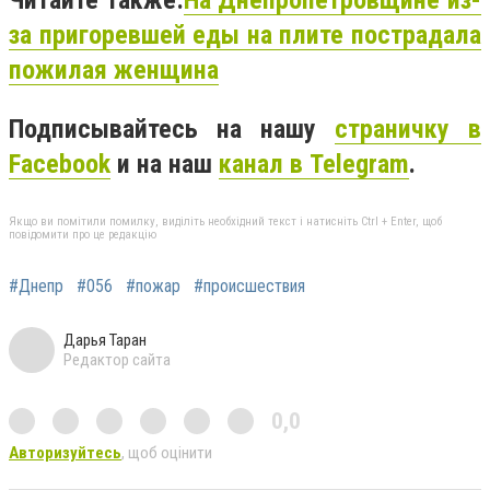
Читайте также:
На Днепропетровщине из-
за пригоревшей еды на плите пострадала
пожилая женщина
Подписывайтесь на нашу
страничку в
Facebook
и на наш
канал в Telegram
.
Якщо ви помітили помилку, виділіть необхідний текст і натисніть Ctrl + Enter, щоб
повідомити про це редакцію
#Днепр
#056
#пожар
#происшествия
Дарья Таран
Редактор сайта
0,0
Авторизуйтесь
, щоб оцінити