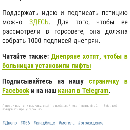
Поддержать идею и подписать петицию
можно
ЗДЕСЬ
. Для того, чтобы ее
рассмотрели в горсовете, она должна
собрать 1000 подписей днепрян.
Читайте также:
Днепряне хотят, чтобы в
больницах установили лифты
Подписывайтесь на нашу
страничку в
Facebook
и на наш
канал в Telegram
.
Якщо ви помітили помилку, виділіть необхідний текст і натисніть Ctrl + Enter, щоб
повідомити про це редакцію
#Днепр
#056
#кладбище
#могила
#ограждение