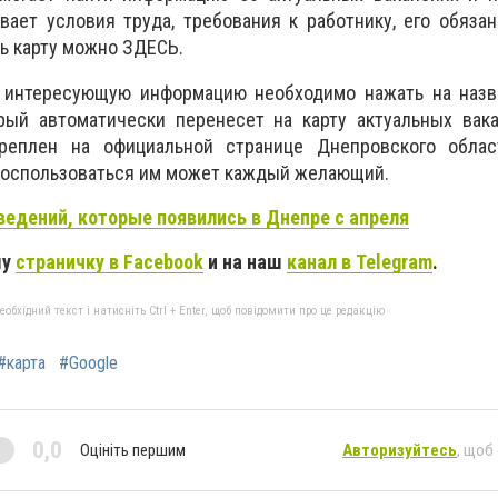
ает условия труда, требования к работнику, его обязан
ть карту можно
ЗДЕСЬ
.
ь интересующую информацию необходимо нажать на назв
орый автоматически перенесет на карту актуальных вак
креплен на официальной странице Днепровского облас
 воспользоваться им может каждый желающий.
ведений, которые появились в Днепре с апреля
шу
страничку в Facebook
и на наш
канал в Telegram
.
бхідний текст і натисніть Ctrl + Enter, щоб повідомити про це редакцію
#карта
#Google
0,0
Оцініть першим
Авторизуйтесь
, щоб