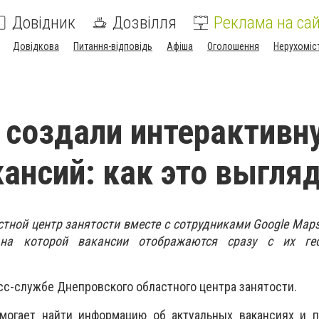
Довідник
Дозвілля
Реклама на сай
Довідкова
Питання-відповідь
Афіша
Оголошення
Нерухоміс
 создали интерактивн
кансий: как это выгля
тной центр занятости вместе с сотрудниками Google Map
 на которой вакансии отображаются сразу с их ге
сс-службе Днепровского областного центра занятости.
омогает найти информацию об актуальных вакансиях и п