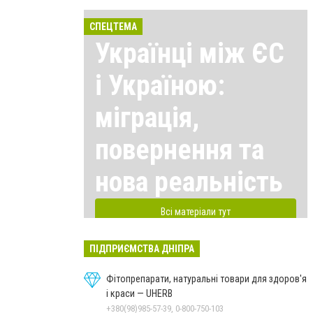
СПЕЦТЕМА
Українці між ЄС
і Україною:
міграція,
повернення та
нова реальність
Всі матеріали тут
ПІДПРИЄМСТВА ДНІПРА
Фітопрепарати, натуральні товари для здоров'я
і краси — UHERB
+380(98)985-57-39, 0-800-750-103