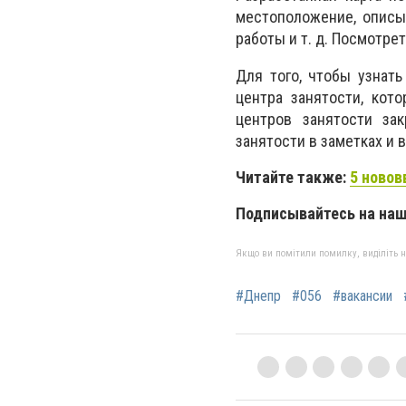
местоположение, описыв
работы и т. д. Посмотре
Для того, чтобы узнат
центра занятости, кот
центров занятости за
занятости в заметках и
Читайте также:
5 новов
Подписывайтесь на на
Якщо ви помітили помилку, виділіть нео
#Днепр
#056
#вакансии