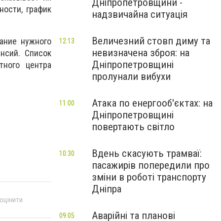
Дніпропетровщини -
ности, график
надзвичайна ситуація
Величезний стовп диму та
ание нужного
12:13
невизначена зброя: на
ансий. Список
Дніпропетровщині
тного центра
пролунали вибухи
Атака по енергооб'єктах: на
11:00
Дніпропетровщині
повертають світло
Вдень скасують трамваї:
10:30
пасажирів попередили про
зміни в роботі транспорту
Дніпра
 оцінити
Аварійні та планові
09:05