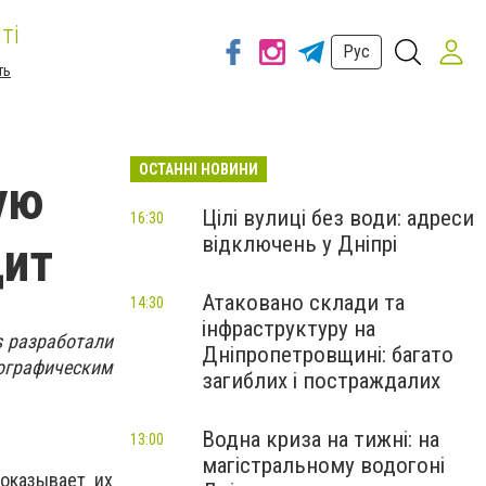
ті
Рус
ть
ОСТАННІ НОВИНИ
ую
Цілі вулиці без води: адреси
16:30
відключень у Дніпрі
дит
Атаковано склади та
14:30
інфраструктуру на
s разработали
Дніпропетровщині: багато
ографическим
загиблих і постраждалих
Водна криза на тижні: на
13:00
магістральному водогоні
оказывает их