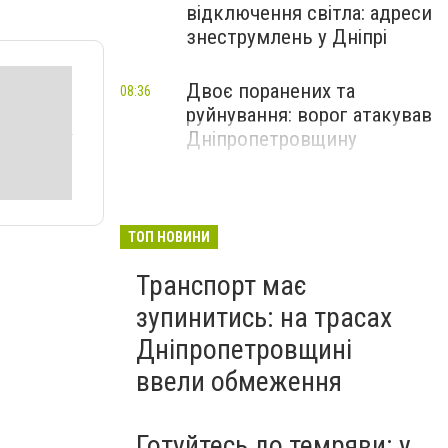
відключення світла: адреси
знеструмлень у Дніпрі
Двоє поранених та
08:36
руйнування: ворог атакував
Дніпропетровщину
ТОП НОВИНИ
Транспорт має
зупинитись: на трасах
Дніпропетровщині
ввели обмеження
Готуйтесь до темряви: у