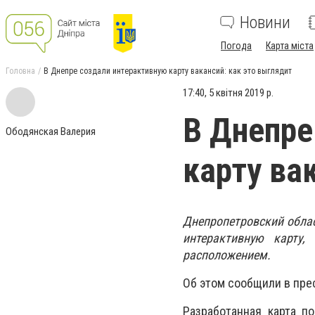
Новини
Погода
Карта міста
Головна
В Днепре создали интерактивную карту вакансий: как это выглядит
17:40, 5 квітня 2019 р.
В Днепре
Ободянская Валерия
карту ва
Днепропетровский облас
интерактивную карту,
расположением.
Об этом сообщили в пре
Разработанная карта п