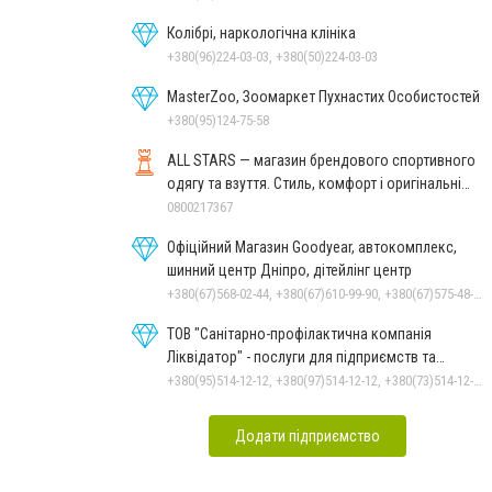
Колібрі, наркологічна клініка
+380(96)224-03-03, +380(50)224-03-03
MasterZoo, Зоомаркет Пухнастих Особистостей
+380(95)124-75-58
ALL STARS — магазин брендового спортивного
одягу та взуття. Стиль, комфорт і оригінальні
моделі
0800217367
Офіційний Магазин Goodyear, автокомплекс,
шинний центр Дніпро, дітейлінг центр
+380(67)568-02-44, +380(67)610-99-90, +380(67)575-48-22
ТОВ "Санітарно-профілактична компанія
Ліквідатор" - послуги для підприємств та
населення
+380(95)514-12-12, +380(97)514-12-12, +380(73)514-12-12
Додати підприємство