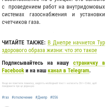
с проведением работ на внутридомовых
системах газоснабжения и установки
счетчиков газа.
ЧИТАЙТЕ ТАКЖЕ:
В Днепре начнется Тур
здорового образа жизни: что это такое
Подписывайтесь на нашу
страничку в
Facebook
и на наш
канал в Telegram
.
Якщо ви помітили помилку, виділіть необхідний текст і натисніть Ctrl + Enter, щоб
повідомити про це редакцію
#газ
#отключение
#Днепр
#056