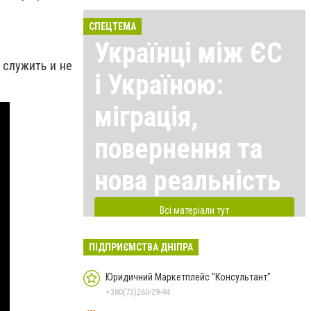
СПЕЦТЕМА
Українці між ЄС
 служить и не
і Україною:
міграція,
повернення та
нова реальність
Всі матеріали тут
ПІДПРИЄМСТВА ДНІПРА
Юридичний Маркетплейс "Консультант"
+380(73)260-29-94