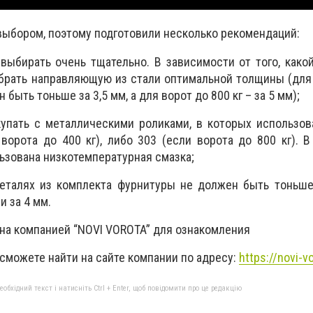
выбором, поэтому подготовили несколько рекомендаций:
выбирать очень тщательно. В зависимости от того, како
брать направляющую из стали оптимальной толщины (для
 быть тоньше за 3,5 мм, а для ворот до 800 кг – за 5 мм);
упать с металлическими роликами, в которых использо
ворота до 400 кг), либо 303 (если ворота до 800 кг). 
ьзована низкотемпературная смазка;
еталях из комплекта фурнитуры не должен быть тоньше
и за 4 мм.
а компанией “NOVI VOROTA” для ознакомления
можете найти на сайте компании по адресу:
https://novi-v
бхідний текст і натисніть Ctrl + Enter, щоб повідомити про це редакцію