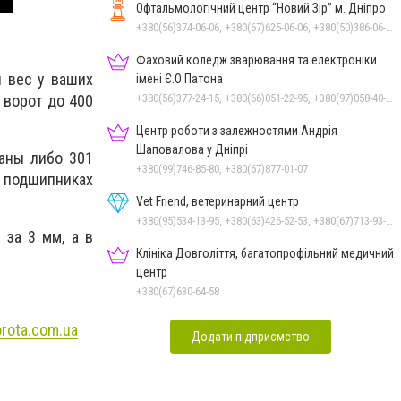
Офтальмологічний центр “Новий Зір” м. Дніпро
+380(56)374-06-06, +380(67)625-06-06, +380(50)386-06-06
Фаховий коледж зварювання та електроніки
й вес у ваших
імені Є.О.Патона
 ворот до 400
+380(56)377-24-15, +380(66)051-22-95, +380(97)058-40-73, +380(56)746-21-59
Центр роботи з залежностями Андрія
Шаповалова у Дніпрі
ваны либо 301
+380(99)746-85-80, +380(67)877-01-07
В подшипниках
Vet Friend, ветеринарний центр
+380(95)534-13-95, +380(63)426-52-53, +380(67)713-93-47
 за 3 мм, а в
Клініка Довголіття, багатопрофільний медичний
центр
+380(67)630-64-58
orota.com.ua
Додати підприємство