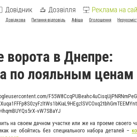
Довідник
Дозвілля
Реклама на сай
Довідкова
Питання-відповідь
Афіша
Оголошення
Нерухоміс
 ворота в Днепре:
а по лояльным ценам
ить на своем дачном участке или же на проеме своего ч
икак не обойтись без специального набора деталей –
к