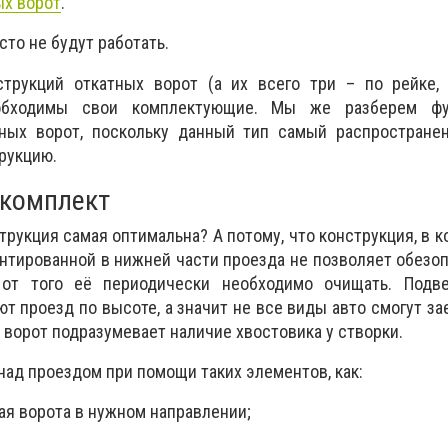
ых ворот
.
сто не будут работать.
трукций откатных ворот (а их всего три – по рейке,
еобходимы свои комплектующие. Мы же разберем фу
тных ворот, поскольку данный тип самый распростране
рукцию.
 комплект
рукция самая оптимальна? А потому, что конструкция, в к
онтированной в нижней части проезда не позволяет обезо
, от того её периодически необходимо очищать. Подв
т проезд по высоте, а значит не все виды авто смогут зае
 ворот подразумевает наличие хвостовика у створки.
над проездом при помощи таких элементов, как:
ая ворота в нужном направлении;