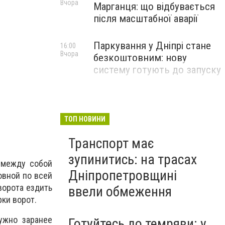
Вчора
Марганця: що відбувається
після масштабної аварії
Паркування у Дніпрі стане
16:00
Вчора
безкоштовним: нову
систему готують до запуску
ТОП НОВИНИ
Транспорт має
зупинитись: на трасах
 между собой
Дніпропетровщині
овной по всей
ворота ездить
ввели обмеження
ки ворот.
ужно заранее
Готуйтесь до темряви: у