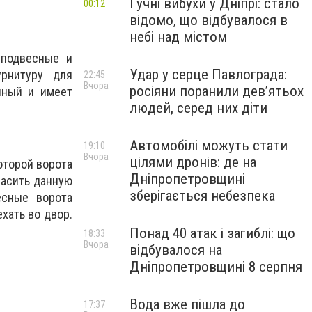
Гучні вибухи у Дніпрі: стало
00:12
відомо, що відбувалося в
небі над містом
 подвесные и
Удар у серце Павлограда:
рнитуру для
22:45
Вчора
росіяни поранили дев’ятьох
нный и имеет
людей, серед них діти
Автомобілі можуть стати
19:10
Вчора
цілями дронів: де на
оторой ворота
Дніпропетровщині
пасить данную
зберігається небезпека
есные ворота
хать во двор.
Понад 40 атак і загиблі: що
18:33
Вчора
відбувалося на
Дніпропетровщині 8 серпня
Вода вже пішла до
17:37