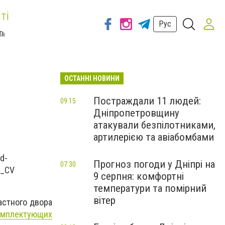
ті
Рус
ть
ОСТАННІ НОВИНИ
Постраждали 11 людей:
09:15
Дніпропетровщину
атакували безпілотниками,
артилерією та авіабомбами
Прогноз погоди у Дніпрі на
07:30
9 серпня: комфортні
температури та помірний
вітер
астного двора
омплектующих