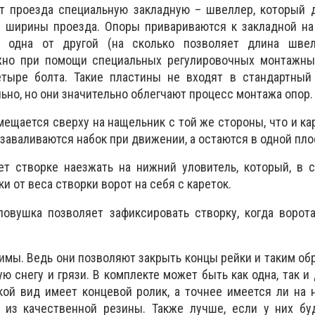
от проезда специальную закладную – швеллер, который 
е ширины проезда. Опоры привариваются к закладной на
 одна от другой (на сколько позволяет длина швел
жно при помощи специальных регулировочных монтажных
тыре болта. Такие пластины не входят в стандартный 
ьно, но они значительно облегчают процесс монтажа опор.
мещается сверху на нащельник с той же стороны, что и ка
заваливаются набок при движении, а остаются в одной пло
ет створке наезжать на нижний уловитель, который, в 
и от веса створки ворот на себя с кареток.
ловушка позволяет зафиксировать створку, когда ворот
имы. Ведь они позволяют закрыть концы рейки и таким об
 снегу и грязи. В комплекте может быть как одна, так и 
акой вид имеет концевой ролик, а точнее имеется ли на 
из качественной резины. Также лучше, если у них бу