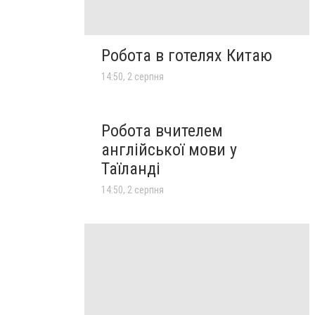
Робота в готелях Китаю
14:50, 2 серпня
Робота вчителем
англійської мови у
Таїланді
14:50, 2 серпня