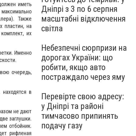
должен иметь
Дніпрі з 3 по 6 серпня
 максимально
масштабні відключення
лера). Также
 пластин, на
світла
комплект, их
Небезпечні сюрпризи на
ретки. Именно
дорогах України: що
скости.
робити, якщо авто
свою очередь,
постраждало через яму
а находятся в
Перевірте свою адресу:
у Дніпрі та районі
разом не дают
тимчасово припинять
две заглушки.
подачу газу
нем отбойник.
дет рифленая