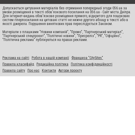
Допускається цитування матеріалів без отримання попередньої згоди 056.ua за
умови розміщення в тексті обов'язкового посилання на 056.ua - Сайт міста Дніпра.
Для інтернет-видань обов'язкове розміщення прямого, відкритого для пошукових
систем гіперпосилання на цитовані статті не нижче другого абзацу в тексті або в
якості джерела. Порушення виняткових прав переслідується Законом.
Матеріали з плашками "Новини компаній", "Промо", "Партнерський матеріал",
"Партнерський спецпроєкт", "Політичні новини", "Пресреліз", "PR", "Офіційно",
"Політична реклама" публікуються на правах реклами.
Реклама на сайті
Робота в нашій компанії
Франшиза "CitySites"
Правила класифайд
Редакційна політика
Політика конфіденційності
Правила сайту
Про нас
Контакти
Автори проєкту