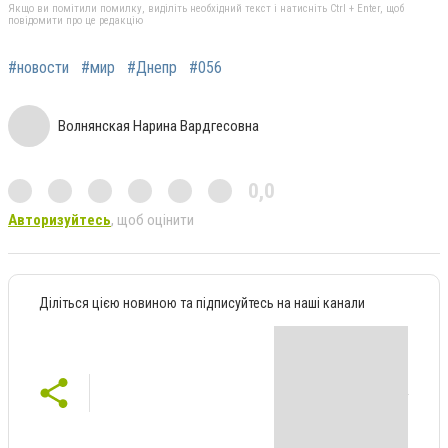
Якщо ви помітили помилку, виділіть необхідний текст і натисніть Ctrl + Enter, щоб
повідомити про це редакцію
#новости
#мир
#Днепр
#056
Волнянская Нарина Вардгесовна
0,0
Авторизуйтесь
, щоб оцінити
Діліться цією новиною та підписуйтесь на наші канали