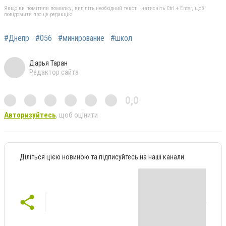
Якщо ви помітили помилку, виділіть необхідний текст і натисніть Ctrl + Enter, щоб
повідомити про це редакцію
#Днепр
#056
#минирование
#школ
Дарья Таран
Редактор сайта
0,0
Авторизуйтесь
, щоб оцінити
Діліться цією новиною та підписуйтесь на наші канали