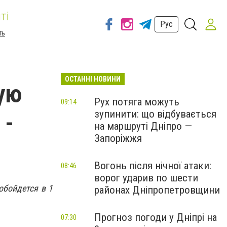
ті
Рус
ть
ОСТАННІ НОВИНИ
ую
Рух потяга можуть
09:14
зупинити: що відбувається
 -
на маршруті Дніпро —
Запоріжжя
Вогонь після нічної атаки:
08:46
ворог ударив по шести
обойдется в 1
районах Дніпропетровщини
Прогноз погоди у Дніпрі на
07:30