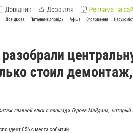
Довідник
Дозвілля
Реклама на сай
Довідкова
Питання-відповідь
Афіша
Оголошення
Нерухоміс
 разобрали центральн
олько стоил демонтаж,
нтаж главной елки с площади Героев Майдана, который 
спондент 056 с места событий.