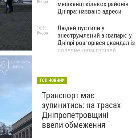
Вчора
мешканці кількох районів
Дніпра: названо адреси
Людей пустили у
16:30
Вчора
знеструмлений аквапарк: у
Дніпрі розгорівся скандал із
поверненням грошей
ТОП НОВИНИ
Транспорт має
зупинитись: на трасах
Дніпропетровщині
ввели обмеження