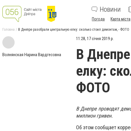
Новини
Погода
Карта міста
Головна
В Днепре разобрали центральную елку: сколько стоил демонтаж, - ФОТО
11:28, 17 січня 2019 р.
В Днепре
Волнянская Нарина Вардгесовна
елку: ск
ФОТО
В Днепре проводят демо
миллион гривен.
Об этом сообщает корре