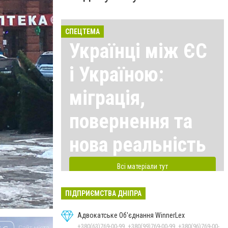
СПЕЦТЕМА
Українці між ЄС
і Україною:
міграція,
повернення та
нова реальність
Всі матеріали тут
ПІДПРИЄМСТВА ДНІПРА
Адвокатське Об'єднання WinnerLex
+380(63)769-00-99, +380(99)769-00-99, +380(96)769-00-99, +380(56)769-00-99