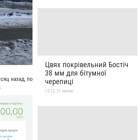
Цвях покрівельний Бостіч
38 мм для бітумної
сяц назад, по
черепиці
.
13:12, 31 липня