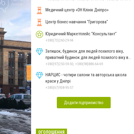
Медичний центр «ОН Клінік Дніпро»
Центр бізнес-навчання "Григорєва"
Юридичний Маркетплейс "Консультант"
+380(73)260-29-94
Затишок, будинок для людей похилого віку,
приватний будинок для людей похилого віку в
Дніпрі
+380(97)250-59-50, +380(98)886-64-69
НАРЦИС - чотири салони та авторська школа
краси у Дніпрі
+380(67)938-95-57
Додати підприємство
ОГОЛОШЕННЯ