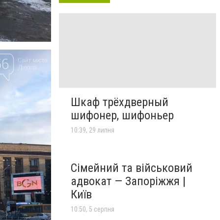
Шкаф трёхдверный
шифонер, шифоньер
10:39, 29 липня
Сімейний та військовий
адвокат — Запоріжжя |
Київ
10:50, 5 серпня