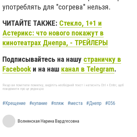
употреблять для "согрева" нельзя.
ЧИТАЙТЕ ТАКЖЕ:
Стекло, 1+1 и
Астерикс: что нового покажут в
кинотеатрах Днепра, - ТРЕЙЛЕРЫ
Подписывайтесь на нашу
страничку в
Facebook
и на наш
канал в Telegram
.
Якщо ви помітили помилку, виділіть необхідний текст і натисніть Ctrl + Enter, щоб
повідомити про це редакцію
#Крещение
#купание
#пляж
#места
#Днепр
#056
Волнянская Нарина Вардгесовна