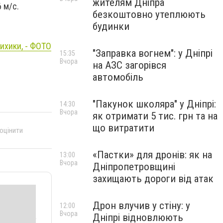
жителям Дніпра
 м/с.
безкоштовно утеплюють
будинки
ихики, - ФОТО
"Заправка вогнем": у Дніпрі
15:35
Вчора
на АЗС загорівся
автомобіль
"Пакунок школяра" у Дніпрі:
14:30
Вчора
як отримати 5 тис. грн та на
що витратити
 оцінити
«Пастки» для дронів: як на
13:00
Вчора
Дніпропетровщині
захищають дороги від атак
Дрон влучив у стіну: у
12:00
Вчора
Дніпрі відновлюють