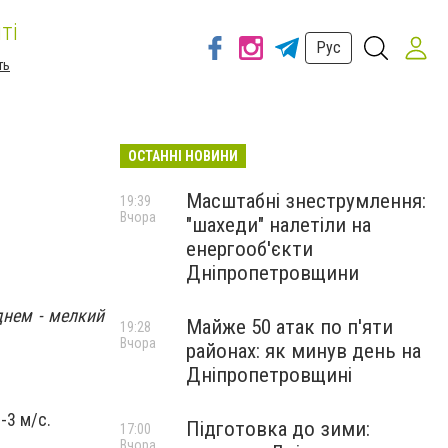
ті
Рус
ть
ОСТАННІ НОВИНИ
Масштабні знеструмлення:
19:39
Вчора
"шахеди" налетіли на
енергооб'єкти
Дніпропетровщини
днем - мелкий
Майже 50 атак по п'яти
19:28
Вчора
районах: як минув день на
Дніпропетровщині
-3 м/с.
Підготовка до зими:
17:00
Вчора