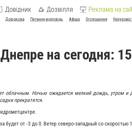
Довідник
Дозвілля
Реклама на сай
Довідкова
Питання-відповідь
Афіша
Оголошення
Нерухоміс
 Днепре на сегодня: 15
дет облачным. Ночью ожидается мелкий дождь, утром и 
осадки прекратятся.
гидрометцентре.
а будет от -3 до 0. Ветер северо-западный со скоростью 1