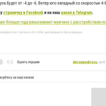
ха будет от -4 до -6. Ветер юго-западный со скоростью 4-6
шу
страничку в Facebook
и на наш
канал в Telegram
.
пре больше года разыскивают мужчину с расстройством пс
бхідний текст і натисніть Ctrl + Enter, щоб повідомити про це редакцію
0,0
Оцініть першим
Авторизуйтесь
, щоб
исуйтесь на наші канали