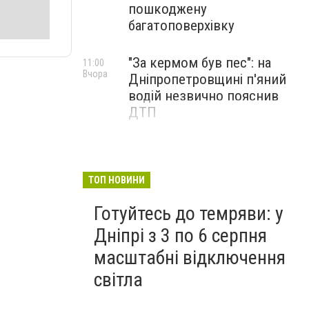
пошкоджену
багатоповерхівку
"За кермом був пес": на
11:00
Вчора
Дніпропетровщині п'яний
водій незвично пояснив
ДТП
ТОП НОВИНИ
Готуйтесь до темряви: у
Дніпрі з 3 по 6 серпня
масштабні відключення
світла