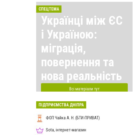
СПЕЦТЕМА
Українці між ЄС
і Україною:
міграція,
повернення та
нова реальність
Всі матеріали тут
ПІДПРИЄМСТВА ДНІПРА
ФОП Чайка А. Н. (БТИ-ПРИВАТ)
Sota, інтернет-магазин