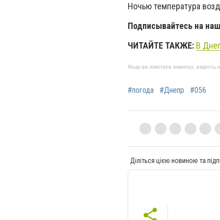
Ночью температура возду
Подписывайтесь на на
ЧИТАЙТЕ ТАКЖЕ:
В Дне
Якщо ви помітили помилку, виділіть нео
#погода
#Днепр
#056
Діліться цією новиною та підп