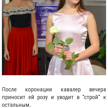
После коронации кавалер вечера
приносит ей розу и уводит в “строй” к
остальным.