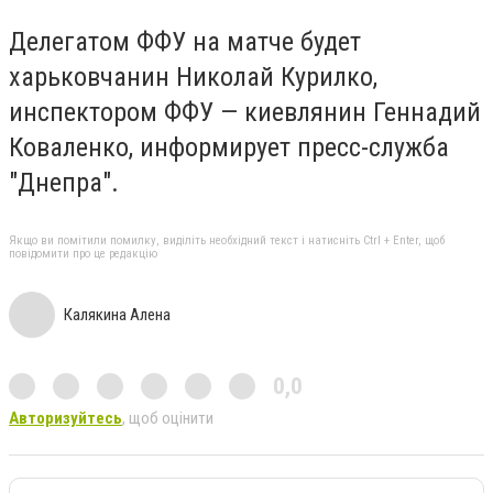
Делегатом ФФУ на матче будет
харьковчанин Николай Курилко,
инспектором ФФУ — киевлянин Геннадий
Коваленко, информирует пресс-служба
"Днепра".
Якщо ви помітили помилку, виділіть необхідний текст і натисніть Ctrl + Enter, щоб
повідомити про це редакцію
Калякина Алена
0,0
Авторизуйтесь
, щоб оцінити