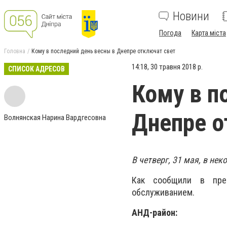
Новини
Погода
Карта міста
Головна
Кому в последний день весны в Днепре отключат свет
14:18, 30 травня 2018 р.
СПИСОК АДРЕСОВ
Кому в п
Днепре о
Волнянская Нарина Вардгесовна
В четверг, 31 мая, в не
Как сообщили в прес
обслуживанием.
АНД-район: