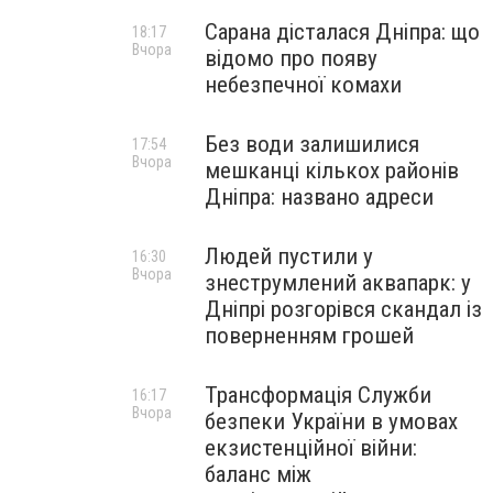
Сарана дісталася Дніпра: що
18:17
Вчора
відомо про появу
небезпечної комахи
Без води залишилися
17:54
Вчора
мешканці кількох районів
Дніпра: названо адреси
Людей пустили у
16:30
Вчора
знеструмлений аквапарк: у
Дніпрі розгорівся скандал із
поверненням грошей
Трансформація Служби
16:17
Вчора
безпеки України в умовах
екзистенційної війни:
баланс між