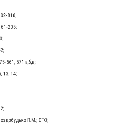
802-816;
161-205;
3;
52;
5-561, 571 а,б,в;
, 13, 14;
8;
22;
Роздобудько П.М.; СТО;