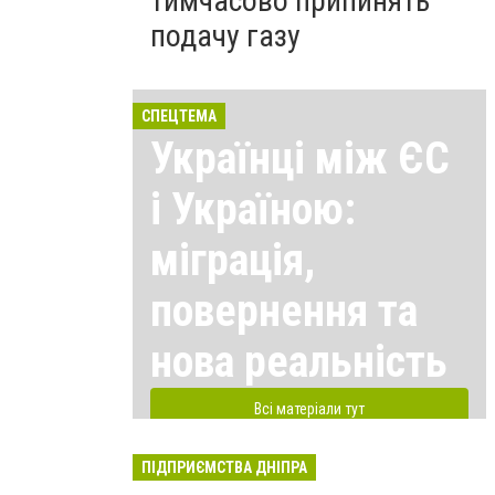
тимчасово припинять
подачу газу
СПЕЦТЕМА
Українці між ЄС
і Україною:
міграція,
повернення та
нова реальність
Всі матеріали тут
ПІДПРИЄМСТВА ДНІПРА