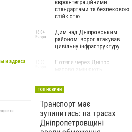
євроінтеграційними
стандартами та безпековою
стійкістю
Дим над Дніпровським
16:04
Вчора
районом: ворог атакував
цивільну інфраструктуру
ты и адреса
Потяги через Дніпро
15:30
Вчора
масово змінюють
маршрути: що сталося
ТОП НОВИНИ
Транспорт має
 оцінити
зупинитись: на трасах
Дніпропетровщині