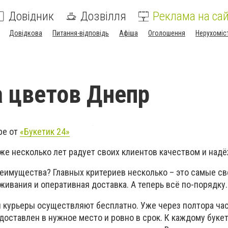
Довідник
Дозвілля
Реклама на сай
Довідкова
Питання-відповідь
Афіша
Оголошення
Нерухоміс
 цветов Днепр
ре от
«Букетик 24»
же несколько лет радует своих клиентов качеством и над
еимущества? Главных критериев несколько – это самые св
ивания и оперативная доставка. А теперь всё по-порядку.
и курьеры осуществляют бесплатно. Уже через полтора ча
доставлен в нужное место и ровно в срок. К каждому буке