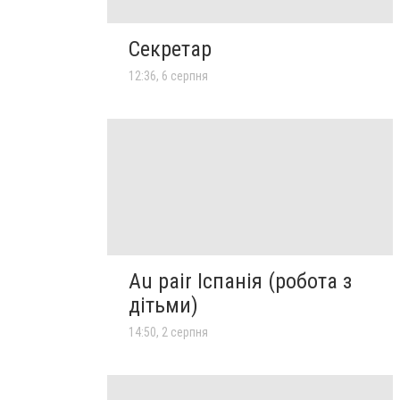
Секретар
12:36, 6 серпня
Au pair Іспанія (робота з
дітьми)
14:50, 2 серпня