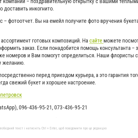
т компании – поздравительную открытку с Вашими теплым
о доставить инкогнито.
 – фотоотчет. Вы на емейл получите фото вручения букета
й ассортимент готовых композиций. На
сайте
можете посмот
оформить заказ. Если понадобится помощь консультанта – 
же номеров и Вам помогут определиться. Наши флористы с
у желанию.
средственно перед приездом курьера, а это гарантия тог
егда свежий букет и хорошее настроение.
петровск
atsApp), 096-436-95-21, 073-436-95-21
бхідний текст і натисніть Ctrl + Enter, щоб повідомити про це редакцію