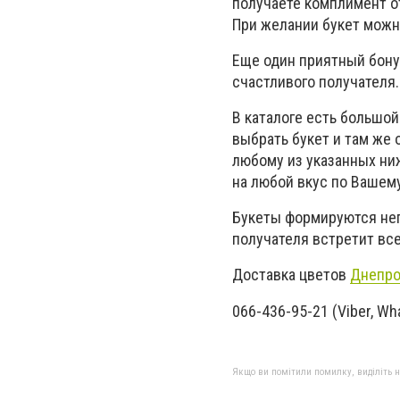
получаете комплимент о
При желании букет можн
Еще один приятный бонус
счастливого получателя.
В каталоге есть большо
выбрать букет и там же 
любому из указанных ни
на любой вкус по Вашем
Букеты формируются непо
получателя встретит вс
Доставка цветов
Днепро
066-436-95-21 (Viber, Wh
Якщо ви помітили помилку, виділіть нео