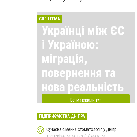
СПЕЦТЕМА
Українці між ЄС
і Україною:
міграція,
повернення та
нова реальність
Всі матеріали тут
ПІДПРИЄМСТВА ДНІПРА
Сучасна сімейна стоматологія у Дніпрі
+380(66)933-53-53, +380(97)433-53-53