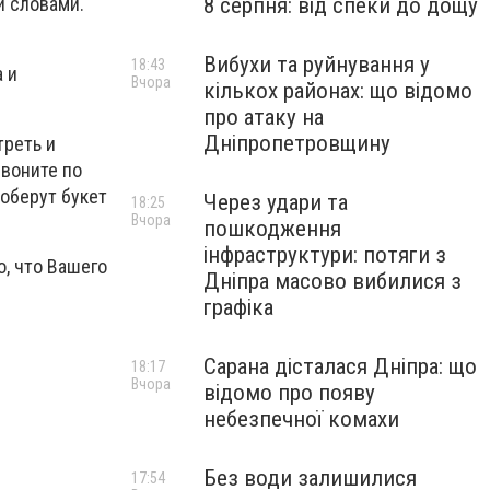
и словами.
8 серпня: від спеки до дощу
Вибухи та руйнування у
18:43
 и
Вчора
кількох районах: що відомо
про атаку на
Дніпропетровщину
реть и
звоните по
оберут букет
Через удари та
18:25
Вчора
пошкодження
інфраструктури: потяги з
о, что Вашего
Дніпра масово вибилися з
графіка
Сарана дісталася Дніпра: що
18:17
Вчора
відомо про появу
небезпечної комахи
Без води залишилися
17:54