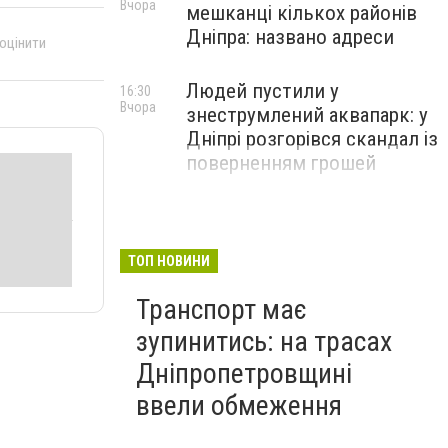
Вчора
мешканці кількох районів
Дніпра: названо адреси
 оцінити
Людей пустили у
16:30
Вчора
знеструмлений аквапарк: у
Дніпрі розгорівся скандал із
поверненням грошей
ТОП НОВИНИ
Транспорт має
зупинитись: на трасах
Дніпропетровщині
ввели обмеження