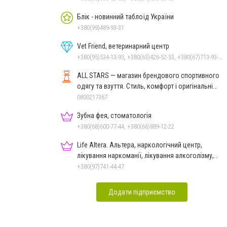
Блік - новинний таблоїд України
+380(99)489-93-31
Vet Friend, ветеринарний центр
+380(95)534-13-95, +380(63)426-52-53, +380(67)713-93-47
ALL STARS — магазин брендового спортивного
одягу та взуття. Стиль, комфорт і оригінальні
моделі
0800217367
Зубна фея, стоматологія
+380(68)600-77-44, +380(66)889-12-22
Life Altera. Альтера, наркологічний центр,
лікування наркоманії, лікування алкоголізму,
зняття ломки
+380(97)741-44-47
Додати підприємство