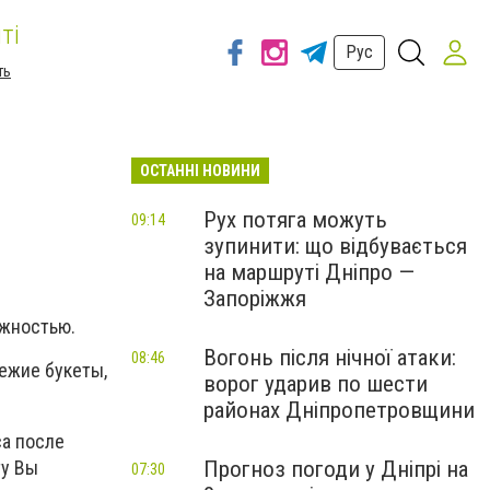
ті
Рус
ть
ОСТАННІ НОВИНИ
Рух потяга можуть
09:14
зупинити: що відбувається
на маршруті Дніпро —
Запоріжжя
ёжностью.
Вогонь після нічної атаки:
08:46
ежие букеты,
ворог ударив по шести
районах Дніпропетровщини
са после
ту Вы
Прогноз погоди у Дніпрі на
07:30