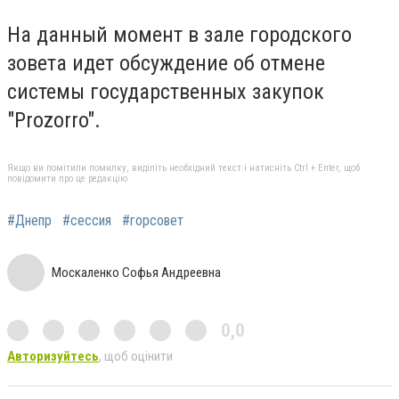
На данный момент в зале городского
зовета идет обсуждение об отмене
системы государственных закупок
"Prozorro".
Якщо ви помітили помилку, виділіть необхідний текст і натисніть Ctrl + Enter, щоб
повідомити про це редакцію
#Днепр
#сессия
#горсовет
Москаленко Софья Андреевна
0,0
Авторизуйтесь
, щоб оцінити