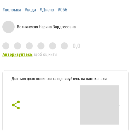
#поломка
#вода
#Днепр
#056
Волнянская Нарина Вардгесовна
0,0
Авторизуйтесь
, щоб оцінити
Діліться цією новиною та підписуйтесь на наші канали