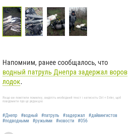
Напомним, ранее сообщалось, что
водный патруль Днепра задержал воров
лодок
.
Якщо ви помітили помилку, виділіть необхідний текст і натисніть Ctrl + Enter, щоб
повідомити про це редакцію
#Днепр
#водный
#патруль
#задержал
#дайвингистов
#подводными
#ружьями
#новости
#056