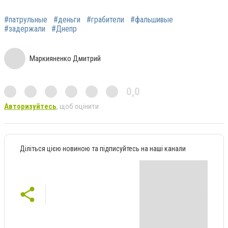
#патрульные
#деньги
#грабители
#фальшивые
#задержали
#Днепр
Маркияненко Дмитрий
0,0
Авторизуйтесь
, щоб оцінити
Діліться цією новиною та підписуйтесь на наші канали