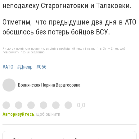
неподалеку Старогнатовки и Талаковки.
Отметим, что предыдущие два дня в АТО
обошлось без потерь бойцов ВСУ.
Якщо ви помітили помилку, виділіть необхідний текст і натисніть Ctrl + Enter, щоб
повідомити про це редакцію
#АТО
#Днепр
#056
Волнянская Нарина Вардгесовна
0,0
Авторизуйтесь
, щоб оцінити