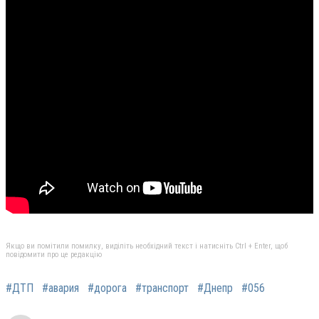
Якщо ви помітили помилку, виділіть необхідний текст і натисніть Ctrl + Enter, щоб
повідомити про це редакцію
#ДТП
#авария
#дорога
#транспорт
#Днепр
#056