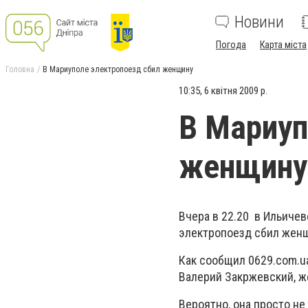
Новини
Погода
Карта міста
Головна
В Мариуполе электропоезд сбил женщину
10:35, 6 квітня 2009 р.
В Мариуп
женщину
Вчера в 22.20 в Ильичев
электропоезд сбил жен
Как сообщил 0629.com.u
Валерий Закржевский, же
Вероятно, она просто н