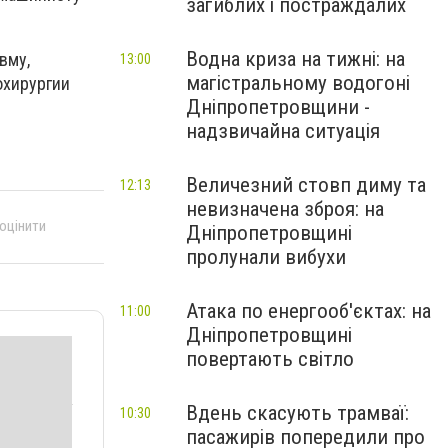
загиблих і постраждалих
Водна криза на тижні: на
вму,
13:00
магістральному водогоні
охирургии
Дніпропетровщини -
надзвичайна ситуація
Величезний стовп диму та
12:13
невизначена зброя: на
 оцінити
Дніпропетровщині
пролунали вибухи
Атака по енергооб'єктах: на
11:00
Дніпропетровщині
повертають світло
Вдень скасують трамваї:
10:30
пасажирів попередили про