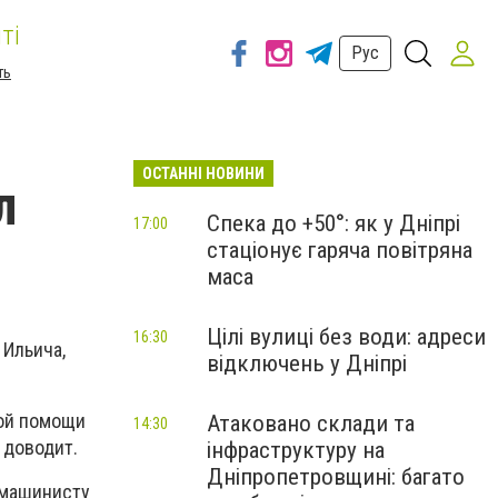
ті
Рус
ть
ОСТАННІ НОВИНИ
л
Спека до +50°: як у Дніпрі
17:00
стаціонує гаряча повітряна
маса
Цілі вулиці без води: адреси
16:30
 Ильича,
відключень у Дніпрі
кой помощи
Атаковано склади та
14:30
 доводит.
інфраструктуру на
Дніпропетровщині: багато
 машинисту