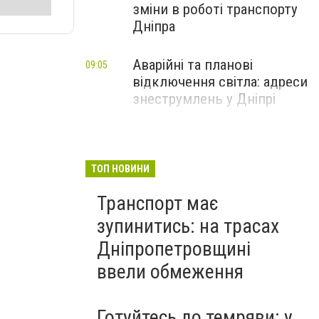
зміни в роботі транспорту
Дніпра
Аварійні та планові
09:05
відключення світла: адреси
знеструмлень у Дніпрі
ТОП НОВИНИ
Транспорт має
зупинитись: на трасах
Дніпропетровщині
ввели обмеження
Готуйтесь до темряви: у