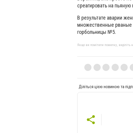
среагировать на пьяную 
В результате аварии же
множественные рваные р
горбольницы №5.
Якщо ви помітили помилку, виділіть нео
Діліться цією новиною та підп