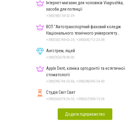
Інтернет-магазин для чоловіків Viagrushka,
засоби для потенції
+380(98)159-52-39
ВСП "Автотранспортний фаховий коледж
Національного технічного університету
"Дніпровська політехніка"
+380(56)749-63-24, +380(66)712-25-38
Ангстрем, ліцей
+380(95)678-90-03
Apple Dent, клініка ортодонтії та естетичної
стоматології
+380(99)744-55-66, +380(98)445-54-40
Студія Світ Свят
+380(66)074-26-55, +380(67)900-15-36
Додати підприємство