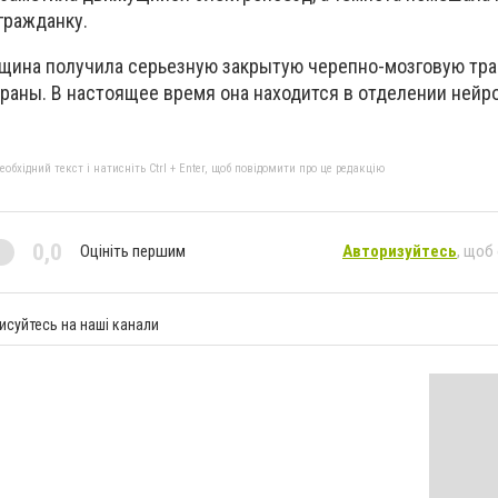
гражданку.
нщина получила серьезную закрытую черепно-мозговую тра
аны. В настоящее время она находится в отделении нейр
бхідний текст і натисніть Ctrl + Enter, щоб повідомити про це редакцію
0,0
Оцініть першим
Авторизуйтесь
, щоб
исуйтесь на наші канали