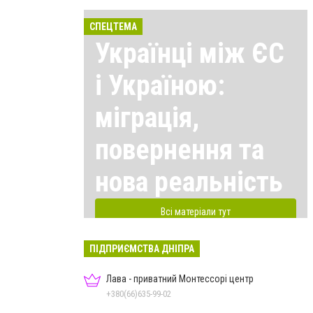
СПЕЦТЕМА
Українці між ЄС
і Україною:
міграція,
повернення та
нова реальність
Всі матеріали тут
ПІДПРИЄМСТВА ДНІПРА
Лава - приватний Монтессорі центр
+380(66)635-99-02