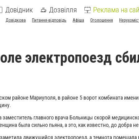
Довідник
Дозвілля
Реклама на сай
Довідкова
Питання-відповідь
Афіша
Оголошення
Нерухоміс
оле электропоезд сби
ском районе Мариуполя, в районе 5 ворот комбината имени
щину.
a заместитель главного врача Больницы скорой медицинс
нщина была сильно пьяна, а это, как известно, до добра не
е заметила движущийся электропоезд, а темнота помешала