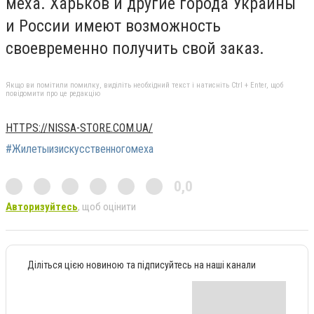
меха. Харьков и другие города Украины
и России имеют возможность
своевременно получить свой заказ.
Якщо ви помітили помилку, виділіть необхідний текст і натисніть Ctrl + Enter, щоб
повідомити про це редакцію
HTTPS://NISSA-STORE.COM.UA/
#Жилетыизискусственногомеха
0,0
Авторизуйтесь
, щоб оцінити
Діліться цією новиною та підписуйтесь на наші канали