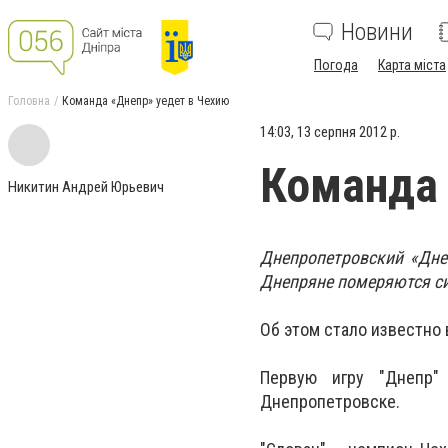
Новини
Погода
Карта міста
Головна
Команда «Днепр» уедет в Чехию
14:03, 13 серпня 2012 р.
Команда 
Никитин Андрей Юрьевич
Днепропетровский «Днеп
Днепряне померяются си
Об этом стало известно 
Первую игру "Днепр"
Днепропетровске.