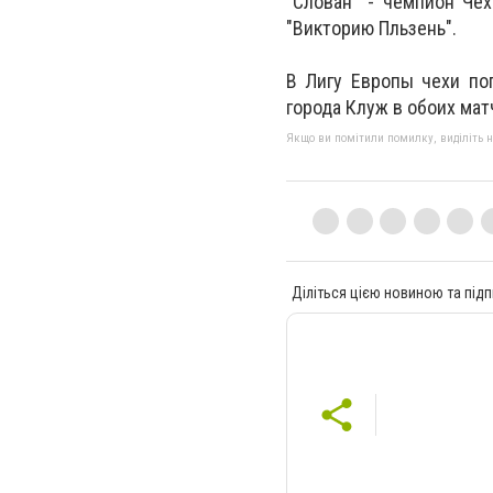
"Слован" - чемпион Че
"Викторию Пльзень".
В Лигу Европы чехи по
города Клуж в обоих мат
Якщо ви помітили помилку, виділіть нео
Діліться цією новиною та підп