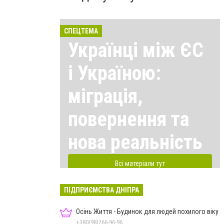
СПЕЦТЕМА
Українці між ЄС
і Україною:
міграція,
повернення та
нова реальність
Всі матеріали тут
ПІДПРИЄМСТВА ДНІПРА
Осінь Життя - Будинок для людей похилого віку
+380(98)266-96-96