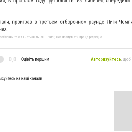
хии, в прошлом году футболисты из Либерец опередили 
пали, проиграв в третьем отборочном раунде Лиги Чемп
чах.
бхідний текст і натисніть Ctrl + Enter, щоб повідомити про це редакцію
0,0
Оцініть першим
Авторизуйтесь
, щоб
исуйтесь на наші канали