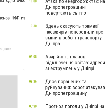
на одно очко
Атака по енергооб'єктах: на
11:00
Дніпропетровщині
повертають світло
ионов ЧФР из
Вдень скасують трамваї:
10:30
пасажирів попередили про
зміни в роботі транспорту
Дніпра
 оцінити
Аварійні та планові
09:05
відключення світла: адреси
знеструмлень у Дніпрі
Двоє поранених та
08:36
руйнування: ворог атакував
Дніпропетровщину
Прогноз погоди у Дніпрі на
07:30