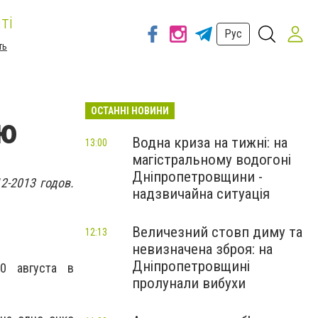
ті
Рус
ть
ОСТАННІ НОВИНИ
ию
Водна криза на тижні: на
13:00
магістральному водогоні
Дніпропетровщини -
2-2013 годов.
надзвичайна ситуація
Величезний стовп диму та
12:13
невизначена зброя: на
Дніпропетровщині
0 августа в
пролунали вибухи