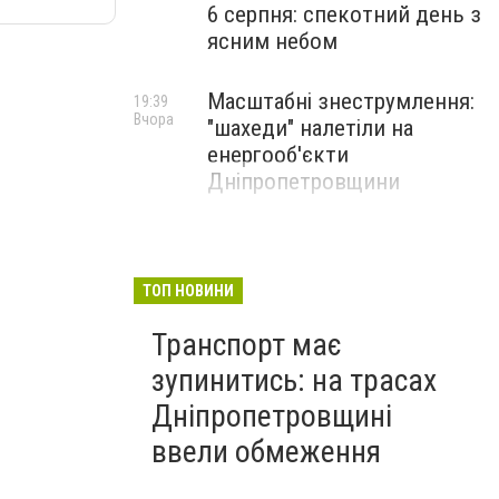
6 серпня: спекотний день з
ясним небом
Масштабні знеструмлення:
19:39
Вчора
"шахеди" налетіли на
енергооб'єкти
Дніпропетровщини
ТОП НОВИНИ
Транспорт має
зупинитись: на трасах
Дніпропетровщині
ввели обмеження