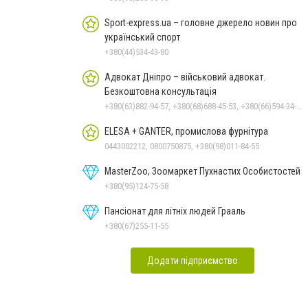
Sport-express.ua – головне джерело новин про
український спорт
+380(44)534-43-80
Адвокат Дніпро – військовий адвокат.
Безкоштовна консультація
+380(63)882-94-57, +380(68)688-45-53, +380(66)594-34-88
ELESA + GANTER, промислова фурнітура
0443002212, 0800750875, +380(98)011-84-55
MasterZoo, Зоомаркет Пухнастих Особистостей
+380(95)124-75-58
Пансіонат для літніх людей Грааль
+380(67)255-11-55
Додати підприємство