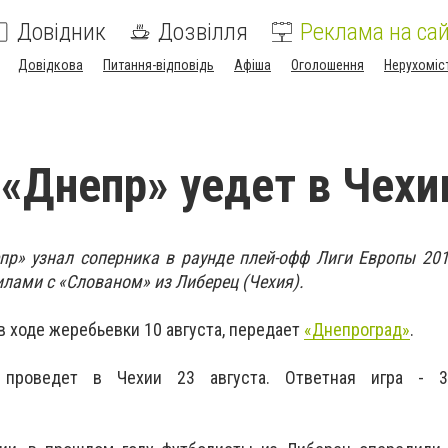
Довідник
Дозвілля
Реклама на сай
Довідкова
Питання-відповідь
Афіша
Оголошення
Нерухоміс
«Днепр» уедет в Чех
р» узнал соперника в раунде плей-офф Лиги Европы 201
лами с «Слованом» из Либерец (Чехия).
в ходе жеребьевки 10 августа, передает
«Днепроград»
.
 проведет в Чехии 23 августа. Ответная игра - 3