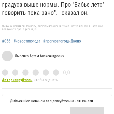
градуса выше нормы. Про "Бабье лето"
говорить пока рано", - сказал он.
Якщо ви помітили помилку, виділіть необхідний текст і натисніть Ctrl + Enter, щоб
повідомити про це редакцію
#056
#новостипогода
#прогнозпогодыДнепр
Лысенко Артем Александрович
0,0
Авторизируйтесь
, чтобы оценить
Діліться цією новиною та підписуйтесь на наші канали