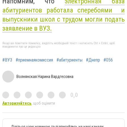
Напомним, что
электронная база
абитуриентов работала сперебоями и
выпускники школ с трудом могли подать
заявление в ВУЗ.
Якщо ви помітили помилку, виділіть необхідний текст і натисніть Ctrl + Enter, щоб
повідомити про це редакцію
#ВУЗ
#приемнаякомиссия
#абитуриенты
#Днепр
#056
Волнянская Нарина Вардгесовна
0,0
Авторизуйтесь
, щоб оцінити
Діліться цією новиною та підписуйтесь на наші канали