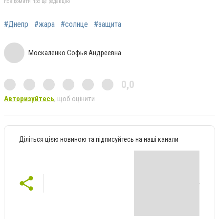
повідомити про це редакцію
#Днепр
#жара
#солнце
#защита
Москаленко Софья Андреевна
0,0
Авторизуйтесь
, щоб оцінити
Діліться цією новиною та підписуйтесь на наші канали