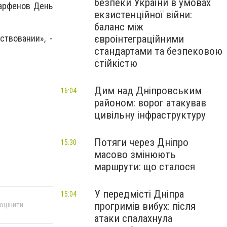
безпеки України в умовах
Парфенов День
екзистенційної війни:
баланс між
євроінтеграційними
ствовании», -
стандартами та безпековою
стійкістю
Дим над Дніпровським
16:04
районом: ворог атакував
цивільну інфраструктуру
Потяги через Дніпро
15:30
масово змінюють
маршрути: що сталося
У передмісті Дніпра
15:04
прогримів вибух: після
 оцінити
атаки спалахнула