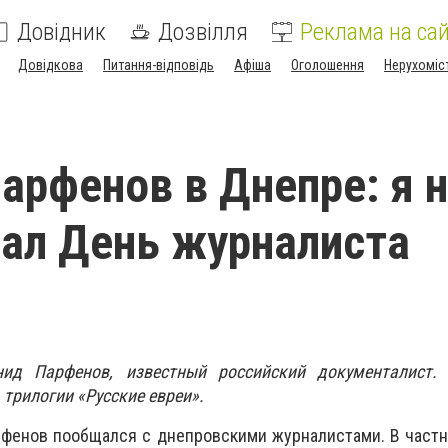
Довідник
Дозвілля
Реклама на сай
Довідкова
Питання-відповідь
Афіша
Оголошення
Нерухоміс
арфенов в Днепре: я 
ал День журналиста
ид Парфенов, известный российский документалист.
 трилогии «Русские евреи».
фенов пообщался с днепровскими журналистами. В частн