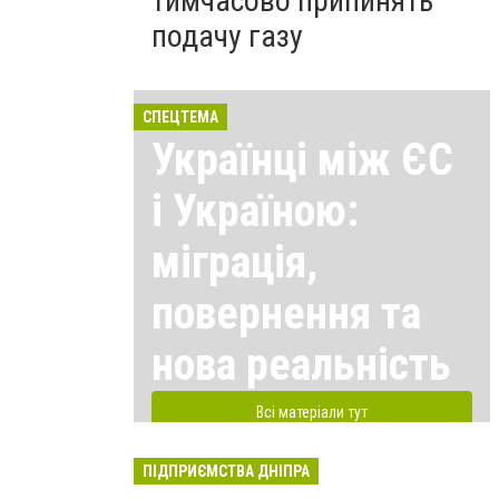
тимчасово припинять
подачу газу
СПЕЦТЕМА
Українці між ЄС
і Україною:
міграція,
повернення та
нова реальність
Всі матеріали тут
ПІДПРИЄМСТВА ДНІПРА