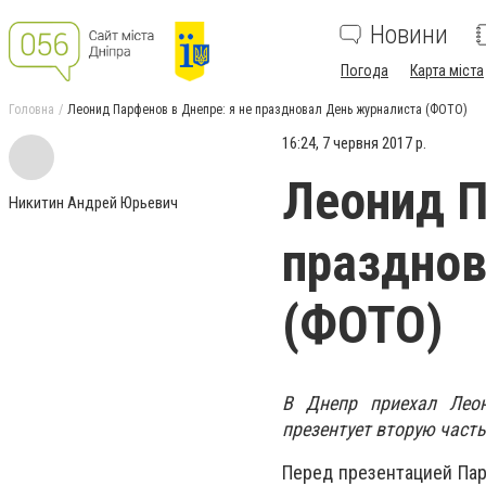
Новини
Погода
Карта міста
Головна
Леонид Парфенов в Днепре: я не праздновал День журналиста (ФОТО)
16:24, 7 червня 2017 р.
Леонид П
Никитин Андрей Юрьевич
празднов
(ФОТО)
В Днепр приехал Леон
презентует вторую часть
Перед презентацией Пар