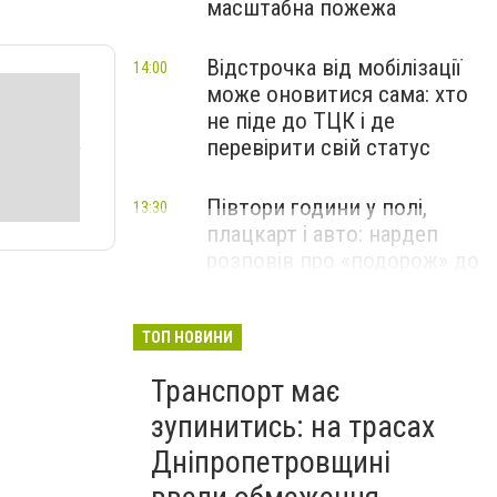
масштабна пожежа
Відстрочка від мобілізації
14:00
може оновитися сама: хто
не піде до ТЦК і де
перевірити свій статус
Півтори години у полі,
13:30
плацкарт і авто: нардеп
розповів про «подорож» до
Дніпра
ТОП НОВИНИ
Транспорт має
зупинитись: на трасах
Дніпропетровщині