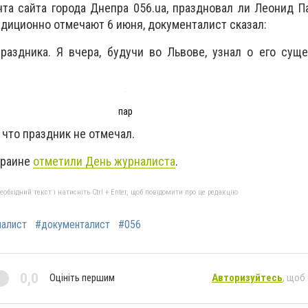
та сайта города Днепра 056.ua, праздновал ли Леонид 
адиционно отмечают 6 июня, документалист сказал:
раздника. Я вчера, будучи во Львове, узнал о его суще
пар
что праздник не отмечал.
краине
отметили День журналиста
.
бхідний текст і натисніть Ctrl + Enter, щоб повідомити про це редакцію
алист
#документалист
#056
0,0
Оцініть першим
Авторизуйтесь
, щоб