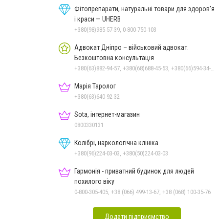
Фітопрепарати, натуральні товари для здоров'я
і краси — UHERB
+380(98)985-57-39, 0-800-750-103
Адвокат Дніпро – військовий адвокат.
Безкоштовна консультація
+380(63)882-94-57, +380(68)688-45-53, +380(66)594-34-88
Марія Таролог
+380(63)640-92-32
Sota, інтернет-магазин
0800330131
Колібрі, наркологічна клініка
+380(96)224-03-03, +380(50)224-03-03
Гармонія - приватний будинок для людей
похилого віку
0-800-305-405, +38 (066) 499-13-67, +38 (068) 100-35-76
Додати підприємство