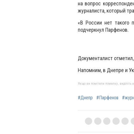
на вопрос корреспонден
журналиста, который тр
«В России нет такого п
подчеркнул Парфенов.
Документалист отметил, 
Напомним, в Днепре и У
Якщо ви помітили помилку, виділіть нео
#Днепр
#Парфенов
#журн