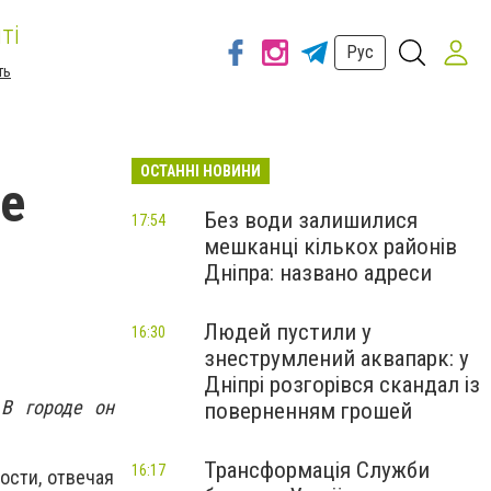
ті
Рус
ть
ОСТАННІ НОВИНИ
не
Без води залишилися
17:54
мешканці кількох районів
Дніпра: названо адреси
Людей пустили у
16:30
знеструмлений аквапарк: у
Дніпрі розгорівся скандал із
 В городе он
поверненням грошей
Трансформація Служби
16:17
ости, отвечая