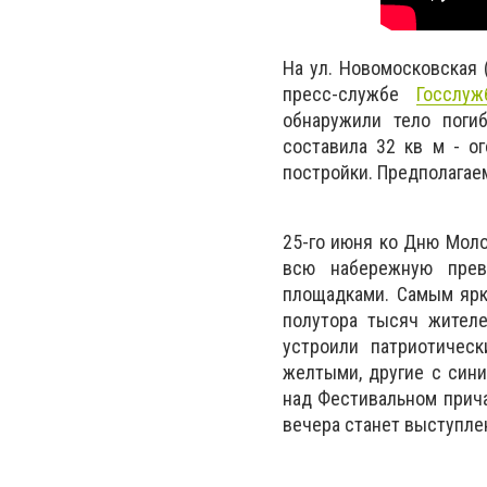
На ул. Новомосковская 
пресс-службе
Госслуж
обнаружили тело погиб
составила 32 кв м - о
постройки. Предполагае
25-го июня ко Дню Моло
всю набережную прев
площадками. Самым ярки
полутора тысяч жителе
устроили патриотичес
желтыми, другие с сини
над Фестивальном прич
вечера станет выступлен