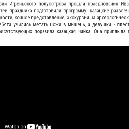
рии Игреньского полуострова прошли празднования Ива
тей праздника подготовили программу: казацкие развлеч
ности, конное представление, экскурсии на археологическ
ебята учились метать ножи в мишень, а девушки - плес
рисутствующих поразила казацкая чайка. Она приплыла 