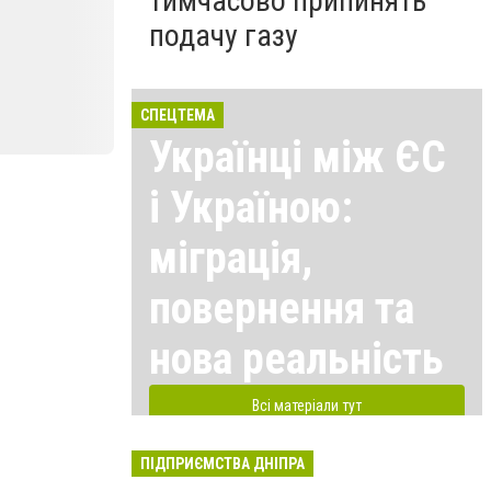
тимчасово припинять
подачу газу
СПЕЦТЕМА
Українці між ЄС
і Україною:
міграція,
повернення та
нова реальність
Всі матеріали тут
ПІДПРИЄМСТВА ДНІПРА