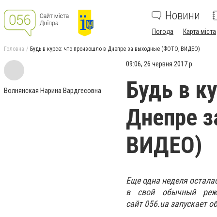
Новини
Погода
Карта міста
Головна
Будь в курсе: что произошло в Днепре за выходные (ФОТО, ВИДЕО)
09:06, 26 червня 2017 р.
Будь в к
Волнянская Нарина Вардгесовна
Днепре з
ВИДЕО)
Еще одна неделя остала
в свой обычный режи
сайт 056.ua запускает о