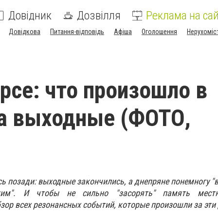
Довідник
Дозвілля
Реклама на сай
Довідкова
Питання-відповідь
Афіша
Оголошення
Нерухоміс
урсе: что произошло в
а выходные (ФОТО,
сь позади: выходные закончились, а днепряне понемногу 
м". И чтобы не сильно "засорять" память местн
бзор всех резонансных событий, которые произошли за эти 