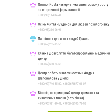
GormonRosta - інтернет-магазин гормону росту
та спортивної фармакології
+380(93)144-34-44
Осінь Життя - Будинок для людей похилого віку
+380(98)266-96-96
Пансіонат для літніх людей Грааль
+380(67)255-11-55
Клініка Довголіття, багатопрофільний медичний
центр
+380(67)630-64-58
Центр роботи з залежностями Андрія
Шаповалова у Дніпрі
+380(99)746-85-80, +380(67)877-01-07
Біосвіт, ветеринарний центр домашніх та
екзотичних тварин (ветклініка)
+380(96)521-89-42, +380(66)592-79-02