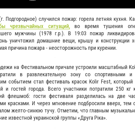
(г. Подгородное) случился пожар: горела летняя кухня. К
бы чрезвычайных ситуаций,
во время тушения огня
шего мужчины (1978 г.р.). В 19:03 пожар ликвидиров
гонь уничтожил домашние вещи, крышу и конструкции х
мая причина пожара - неосторожность при курении.
дежи на Фестивальном причале устроили масштабный Koli
ратили в развлекательную зону со спортивными и 
м событием стал фестиваль красок Kolir Fest, который
й и гостей города. Всего участники потратили 250 кг 
кий флешмоб: гости фестиваля разделилась на две ча
ми красками. И через мгновение подбросили вверх, тем
алом желто-синюю тучу. Отметим, что главным музыкаль
ие известной украинской группы «Друга Ріка».