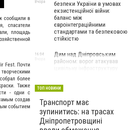
Вчора
безпеки України в умовах
екзистенційної війни:
баланс між
ак сообщили в
євроінтеграційними
, спасатели
стандартами та безпековою
али, площадь
стійкістю
озяйственной
Дим над Дніпровським
16:04
Вчора
районом: ворог атакував
r Fest. Почти
цивільну інфраструктуру
творческими
 собрал более
краски. Также
ТОП НОВИНИ
сти - одни с
 самым создав
Транспорт має
ным событием
зупинитись: на трасах
Дніпропетровщині