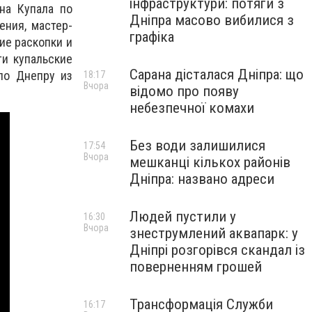
інфраструктури: потяги з
на Купала по
Дніпра масово вибилися з
ения, мастер-
графіка
ие раскопки и
ти купальские
Сарана дісталася Дніпра: що
по Днепру из
18:17
Вчора
відомо про появу
небезпечної комахи
Без води залишилися
17:54
Вчора
мешканці кількох районів
Дніпра: названо адреси
Людей пустили у
16:30
Вчора
знеструмлений аквапарк: у
Дніпрі розгорівся скандал із
поверненням грошей
Трансформація Служби
16:17