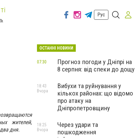
ті
Рус
ть
ОСТАННІ НОВИНИ
Прогноз погоди у Дніпрі на
07:30
8 серпня: від спеки до дощу
Вибухи та руйнування у
18:43
Вчора
кількох районах: що відомо
про атаку на
Дніпропетровщину
"возвращаются
ых жителей,
Через удари та
18:25
два дня.
Вчора
пошкодження