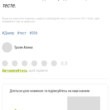
тесте.
Якщо ви помітили помилку, виділіть необхідний текст і натисніть Ctrl + Enter, щоб
повідомити про це редакцію
#Днепр
#тест
#056
Троян Алена
0,0
Авторизуйтесь
, щоб оцінити
Діліться цією новиною та підписуйтесь на наші канали