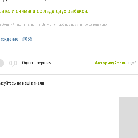
сатели снимали со льда двух рыбаков.
бхідний текст і натисніть Ctrl + Enter, щоб повідомити про це редакцію
реждение
#056
0,0
Оцініть першим
Авторизуйтесь
, щоб
исуйтесь на наші канали