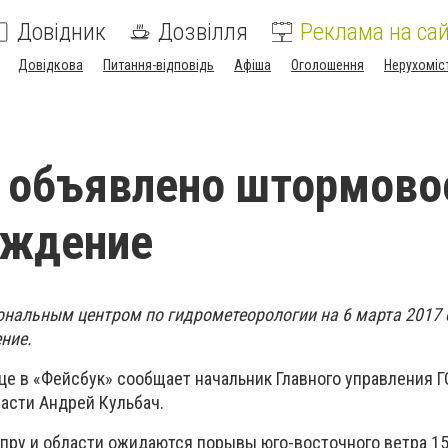
Довідник
Дозвілля
Реклама на сай
Довідкова
Питання-відповідь
Афіша
Оголошення
Нерухоміс
 объявлено штормово
еждение
нальным центром по гидрометеорологии на 6 марта 2017
ние.
ице в «Фейсбук» сообщает начальник Главного управления 
асти Андрей Кульбач.
епру и области ожидаются порывы юго-восточного ветра 15