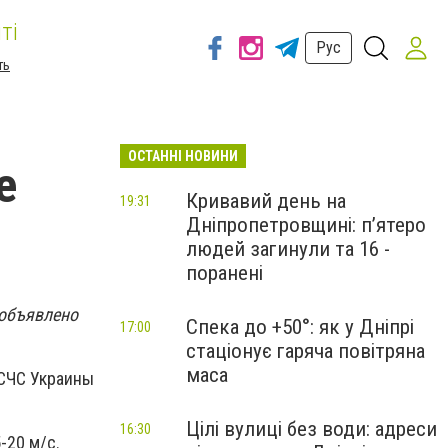
ті
Рус
ть
ОСТАННІ НОВИНИ
е
Кривавий день на
19:31
Дніпропетровщині: п’ятеро
людей загинули та 16 -
поранені
 объявлено
Спека до +50°: як у Дніпрі
17:00
стаціонує гаряча повітряна
маса
ГСЧС Украины
Цілі вулиці без води: адреси
16:30
-20 м/с.