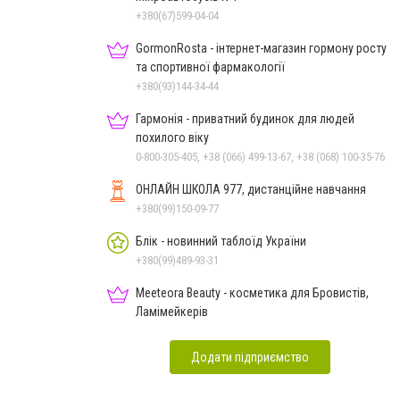
+380(67)599-04-04
GormonRosta - інтернет-магазин гормону росту
та спортивної фармакології
+380(93)144-34-44
Гармонія - приватний будинок для людей
похилого віку
0-800-305-405, +38 (066) 499-13-67, +38 (068) 100-35-76
ОНЛАЙН ШКОЛА 977, дистанційне навчання
+380(99)150-09-77
Блік - новинний таблоїд України
+380(99)489-93-31
Meeteora Beauty - косметика для Бровистів,
Ламімейкерів
Додати підприємство