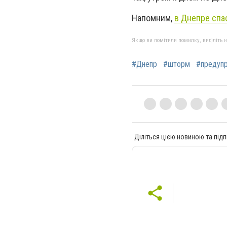
Напомним,
в Днепре спа
Якщо ви помітили помилку, виділіть нео
#Днепр
#шторм
#предуп
Діліться цією новиною та підп