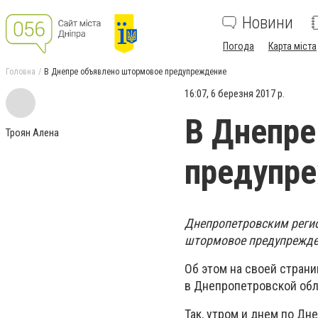
Новини
Погода
Карта міста
Головна
В Днепре объявлено штормовое предупреждение
16:07, 6 березня 2017 р.
В Днепре
Троян Алена
предупр
Днепропетровским регио
штормовое предупрежде
Об этом на своей стран
в Днепропетровской обл
Так, утром и днем по Дн