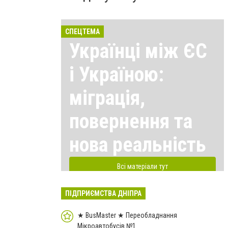
СПЕЦТЕМА
Українці між ЄС
і Україною:
міграція,
повернення та
нова реальність
Всі матеріали тут
ПІДПРИЄМСТВА ДНІПРА
★ BusMaster ★ Переобладнання
Мікроавтобусів №1