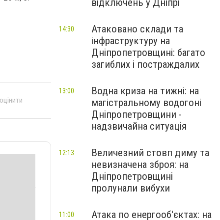
відключень у Дніпрі
Атаковано склади та
14:30
інфраструктуру на
Дніпропетровщині: багато
загиблих і постраждалих
Водна криза на тижні: на
13:00
 оцінити
магістральному водогоні
Дніпропетровщини -
надзвичайна ситуація
Величезний стовп диму та
12:13
невизначена зброя: на
Дніпропетровщині
пролунали вибухи
Атака по енергооб'єктах: на
11:00